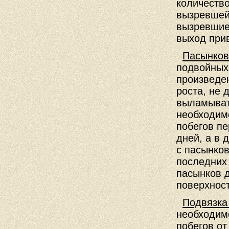
количество
вызревшей
вызревшие
выход при
Пасынков
подвойных 
произведе
роста, не 
выламыват
необходим
побегов п
дней, а в
с пасынков
последних
пасынков д
поверхност
Подвязка
необходимо
побегов от