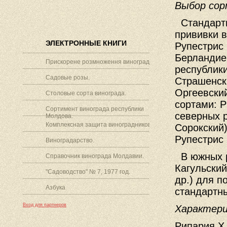
Выбор сор
Стандартн
прививки 
ЭЛЕКТРОННЫЕ КНИГИ
Рупестрис 
Берландие
Прискорене розмноження винограду.
республики
Садовые розы.
Страшенски
Оргеевски
Столовые сорта винограда.
сортами: Р
Сортимент винограда республики
северных р
Молдова.
Комплексная защита виноградников.
Сорокский)
Рупестрис 
Виноградарство.
В южных р
Справочник винограда Молдавии.
Кагульский
"Садоводство" № 7, 1977 год.
др.) для п
Азбука
стандартн
Вход для партнеров
Характери
Рипария X