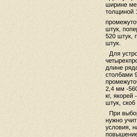
ширине меж
толщиной 1
промежуточ
штук, попе
520 штук, 
штук.
Для устро
четырехпр
длине ряд
столбами 9
промежуточ
2,4 мм -56
кг, якорей
штук, скоб
При выбор
нужно учит
условия, н
повышение