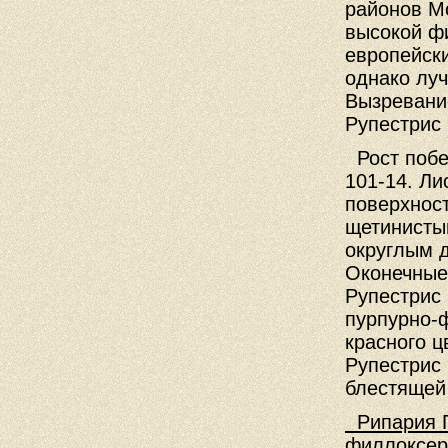
районов М
высокой ф
европейски
однако луч
Вызревание
Рупестрис 
Рост побе
101-14. Ли
поверхност
щетинисты
округлым 
Оконечные
Рупестрис 
пурпурно-
красного ц
Рупестрис
блестящей
Рипария 
филлоксер