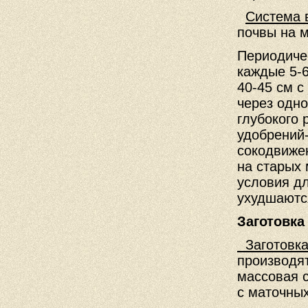
Система 
почвы на м
Периодиче
каждые 5-6
40-45 см 
через одн
глубокого
удобрений-
сокодвиже
на старых 
условия д
ухудшаютс
Заготовка
Заготовка
производят
массовая c
с маточных