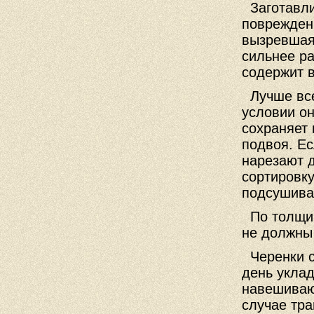
Заготавли
поврежден
вызревшая 
сильнее р
содержит в
Лучше все
условии о
сохраняет 
подвоя. Ес
нарезают д
сортировку
подсушива
По толщин
не должны
Черенки св
день укла
навешивают
случае тра