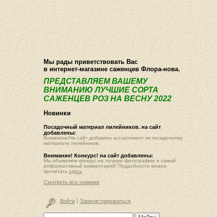
О компании
Как купить
Фотогалерея
Статьи
Опт
Контакт
Мы рады приветствовать Вас
в интернет-магазине саженцев Флора-нова.
ПРЕДСТАВЛЯЕМ ВАШЕМУ
ВНИМАНИЮ ЛУЧШИЕ СОРТА
САЖЕНЦЕВ РОЗ НА ВЕСНУ 2022
Новинки
Посадочный материал лилейников. на сайт
добавлены:
Внимание!На сайт добавлен ассортимент по посадочному
материалу лилейников.
Внимание! Конкурс! на сайт добавлены:
Мы объявляем конкурс на лучшую фотографию и самый
информативный комментарий! Подробности можно
прочитать
здесь
Смотреть все новинки
Войти
Зарегистрироваться