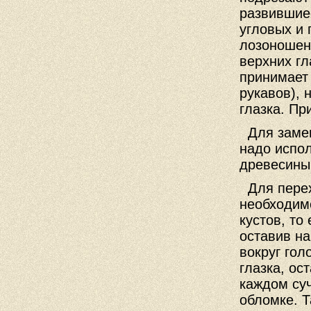
развившиес
угловых и 
лозоношени
верхних гл
принимает 
рукавов), 
глазка. Пр
Для замен
надо испол
древесины
Для перех
необходим
кустов, то
оставив на
вокруг гол
глазка, ос
каждом суч
обломке. Т