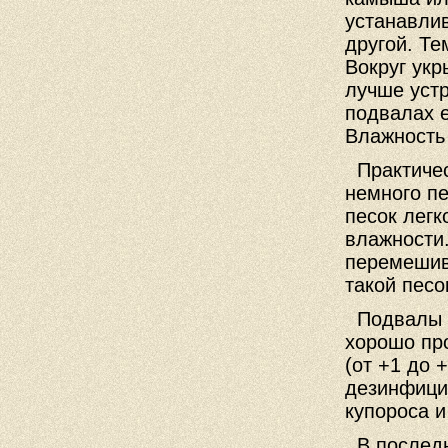
устанавлив
другой. Те
Вокруг ук
лучше уст
подвалах 
Влажность
Практичес
немного пе
песок легк
влажности
перемешива
такой песо
Подвалы и
хорошо пр
(от +1 до 
дезинфици
купороса и
В последн