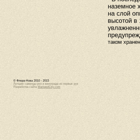
наземное х
на слой оп
высотой в 
увлажненн
предупреж
таком хране
© Флора-Нова 2010 - 2015
Лучшие саженцы роз и винограда из первых рук
Разработка сайта
MariupolCity.com