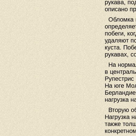
рукава, по
описано пр
Обломка п
определяе
побеги, ко
удаляют по
куста. Поб
рукавах, с
На нормал
в централ
Рупестрис 
На юге Мол
Берландие
нагрузка н
Вторую об
Нагрузка н
также тол
конкретном