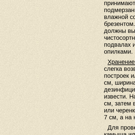
принимают
подмерзан
влажной с
брезентом
должны вы
чистосортн
подвалах и
опилками.
Хранение
слегка во
построек 
см, ширина
дезинфици
извести. Н
см, затем 
или черенк
7 см, а на
Для прове
камыша ил