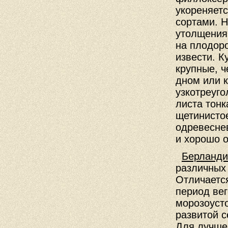
укореняетс
сортами. Н
утолщения 
на плодор
извести. К
крупные, ч
дном или 
узкотреуго
листа тонк
щетинисто
одревесне
и хорошо 
Берланди
различных
Отличается
период вег
морозоуст
развитой с
Для лучше