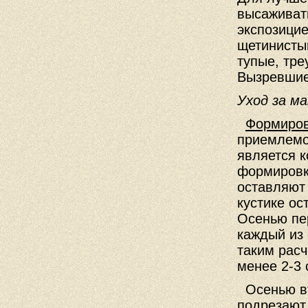
высаживат
экспозицие
щетинисты
тупые, тре
Вызревшие
Уход за м
Формиров
приемлемо
является к
формировк
оставляют 
кустике ос
Осенью пер
каждый из 
таким расч
менее 2-3 
Осенью вт
подрезают 