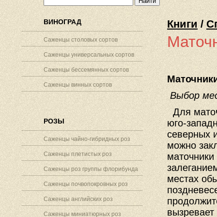
ВИНОГРАД
Книги
/
С
Маточн
Саженцы столовых сортов
Саженцы универсальных сортов
Саженцы бессемянных сортов
Маточник
Саженцы винных сортов
Выбор ме
Для маточ
РОЗЫ
юго-запад
северных 
Саженцы чайно-гибридных роз
можно зак
Саженцы плетистых роз
маточники 
залеганием
Саженцы роз группы флорибунда
местах обы
Саженцы почвопокровных роз
поздневес
Саженцы английских роз
продолжите
вызревает 
Саженцы миниатюрных роз