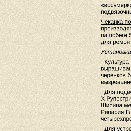
«восьмерко
подвязочн
Чеканка по
производят
па побеге 
для ремон
Установка
Культура 
выращиван
черенков б
вызревани
Для подво
X Рупестри
Ширина ме
Рипария Г
четырехпр
Для устро