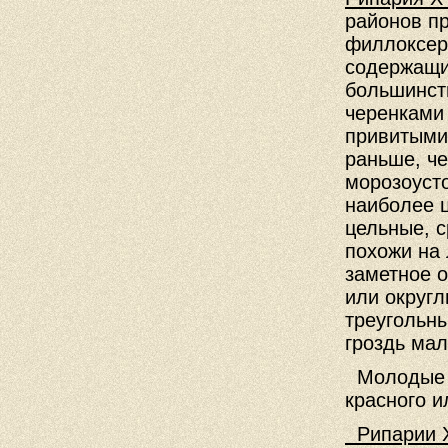
районов п
филлоксер
содержащи
большинст
черенками 
привитыми 
раньше, че
морозоуст
наиболее 
цельные, с
похожи на 
заметное 
или округ
треугольны
гроздь мал
Молодые п
красного и
Рипарии X