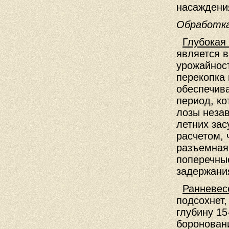
насаждени
Обработка
Глубокая
является 
урожайнос
перекопка 
обеспечива
период, ко
лозы незав
летних за
расчетом,
разъемная 
поперечны
задержани
Ранневес
подсохнет
глубину 15
бороновани