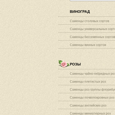
ВИНОГРАД
Саженцы столовых сортов
Саженцы универсальных сорт
Саженцы бессемянных сортов
Саженцы винных сортов
РОЗЫ
Саженцы чайно-гибридных ро
Саженцы плетистых роз
Саженцы роз группы флорибу
Саженцы почвопокровных роз
Саженцы английских роз
Саженцы миниатюрных роз