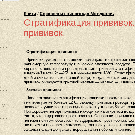
Книги
/
Справочник винограда Молдавии.
Стратификация прививок.
прививок.
ов
Стратификация прививок
Прививки, уложенные в ящики, помещают в стратификаци
равномерную температуру и высокую влажность воздуха. П
хорошо освещаться и проветриваться. Прививки стратифиц
в верхней части 24—25°, а в нижней части 18°С. Стратифи
дней и считается законченной тогда, когда в местах соеди
прививок образуется круговой наплыв — каллус — и начина
з
Закалка прививок
После окончания стратификации прививки проходят закалк
температуре не больше 12 С. Закалку прививок проводят п
нда
воздухе. Лучше всего проводить закалку в неглубокие тра
При хорошей погоде прививки находятся на открытом возду
света, что задерживает рост побегов. Основания прививок 
пониженной температуре, что задерживает рост корней. Ес
появляется опасность заморозка, траншеи укрывают парни
закалки нельзя допускать перерастания побегов и корней.