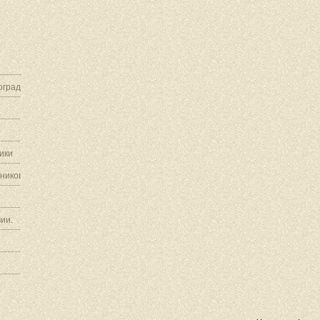
граду.
ики
ников.
ии.