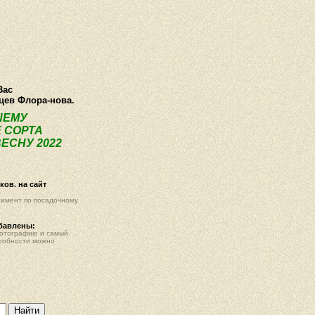
О компании
Как купить
Фотогалерея
Статьи
Опт
Контак
Вас
нцев Флора-нова.
ШЕМУ
 СОРТА
ЕСНУ 2022
ов. на сайт
тимент по посадочному
обавлены:
фотографию и самый
робности можно