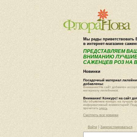
Мы рады приветствовать 
в интернет-магазине саже
ПРЕДСТАВЛЯЕМ ВА
ВНИМАНИЮ ЛУЧШИЕ
САЖЕНЦЕВ РОЗ НА В
Новинки
Посадочный материал лилейник
добавлены:
Внимание!На сайт добавлен ассор
материалу лилейников.
Внимание! Конкурс! на сайт д
Мы объявляем конкурс на лучшую 
информативный комментарий! Под
прочитать
здесь
Смотреть все новинки
Войти
Зарегистрироваться