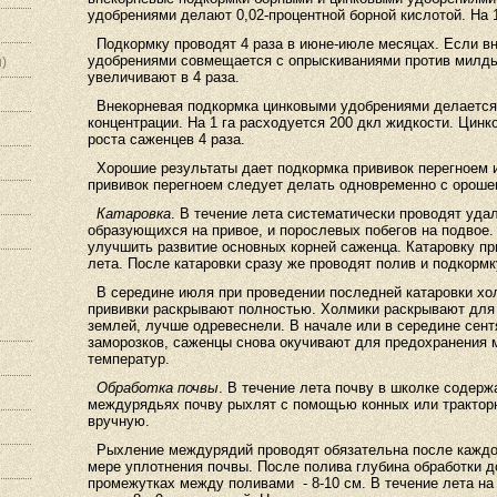
удобрениями делают 0,02-процентной борной кислотой. На 1
Подкормку проводят 4 раза в июне-июле месяцах. Если в
удобрениями совмещается с опрыскиваниями против милдь
)
увеличивают в 4 раза.
Внекорневая подкормка цинковыми удобрениями делается 
концентрации. На 1 га расходуется 200 дкл жидкости. Цин
роста саженцев 4 раза.
Хорошие результаты дает подкормка прививок перегноем из
прививок перегноем следует делать одновременно с ороше
Катаровка
. В течение лета систематически проводят уда
образующихся на привое, и порослевых побегов на подвое. 
улучшить развитие основных корней саженца. Катаровку пр
лета. После катаровки сразу же проводят полив и подкорм
В середине июля при проведении последней катаровки хол
прививки раскрывают полностью. Холмики раскрывают для т
землей, лучше одревеснели. В начале или в середине сент
заморозков, саженцы снова окучивают для предохранения м
температур.
Обработка почвы
. В течение лета почву в школке содерж
междурядьях почву рыхлят с помощью конных или трактор
вручную.
Рыхление междурядий проводят обязательна после каждог
мере уплотнения почвы. После полива глубина обработки 
промежутках между поливами - 8-10 см. В течение лета на