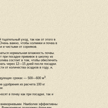
тщательный уход, так как от этого в
Очень важно, чтобы холмики и почва в
 и чистыми от сорняков.
ваться нормальная влажность почвы.
 при посадке прививок в школку из
олива состоит в том, чтобы обеспечить
лать через 12—15 дней после посадки.
и от количества осадков в году, и,
3
едующих сроках — 500—600 м
.
е удобрения из расчета 100 кг
ли.
сят в почву как при посадке, так и
 внекорневыми. Наиболее эффективны
. Внекорневую подкормку борными