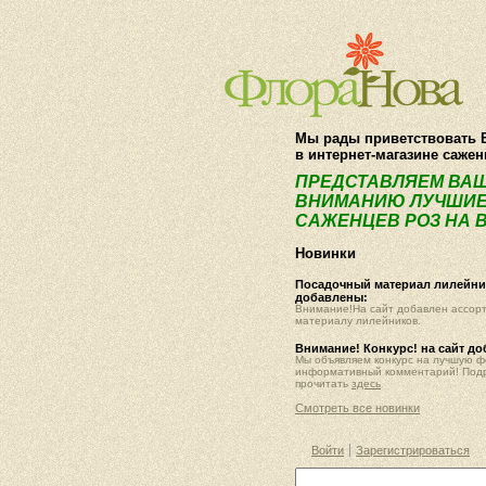
Мы рады приветствовать 
в интернет-магазине саже
ПРЕДСТАВЛЯЕМ ВА
ВНИМАНИЮ ЛУЧШИЕ
САЖЕНЦЕВ РОЗ НА В
Новинки
Посадочный материал лилейник
добавлены:
Внимание!На сайт добавлен ассор
материалу лилейников.
Внимание! Конкурс! на сайт д
Мы объявляем конкурс на лучшую 
информативный комментарий! Под
прочитать
здесь
Смотреть все новинки
Войти
Зарегистрироваться