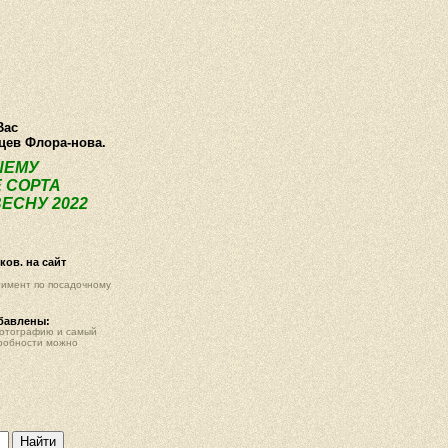
О компании
Как купить
Фотогалерея
Статьи
Опт
Контак
Вас
нцев Флора-нова.
ШЕМУ
 СОРТА
ЕСНУ 2022
ов. на сайт
тимент по посадочному
обавлены:
фотографию и самый
робности можно