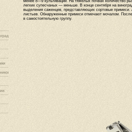
менее 8—9 культиваций. На тяжелых почвах количество ры
легких супесчаных — меньше. В конце сентября на виногр
выделения саженцев, представляющих сортовые примеси. 
листьев. Обнаруженные примеси отмечают мочалом. Посл
в самостоятельную группу.
граду.
ики
ников.
ии.