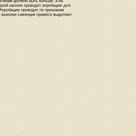
хлений должно быть больше, а на
адной школке проводят апробацию для
Апробацию проводят по признакам
е выкопки саженцев примеси выделяют