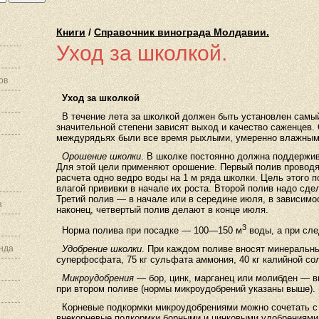
Книги
/
Справочник винограда Молдавии.
Уход за школкой.
ов
Уход за школкой
В течение лета за школкой должен быть установлен самый 
значительной степени зависят выход и качество саженцев. 
междурядьях были все время рыхлыми, умеренно влажными
Орошение школки
. В школке постоянно должна поддержи
Для этой цели применяют орошение. Первый полив проводят
расчета одно ведро воды на 1 м ряда школки. Цель этого п
влагой прививки в начале их роста. Второй полив надо сде
Третий полив — в начале или в середине июля, в зависимост
з
наконец, четвертый полив делают в конце июля.
3
Норма полива при посадке — 100—150 м
воды, а при сл
нда
Удобрение школки
. При каждом поливе вносят минеральны
суперфосфата, 75 кг сульфата аммония, 40 кг калийной со
Микроудобрения
— бор, цинк, марганец или молибден — вно
при втором поливе (нормы микроудобрений указаны выше).
Корневые подкормки микроудобрениями можно сочетать с
внекорневые подкормки борными и цинковыми удобрениями