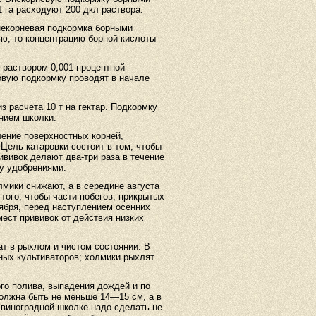
 га расходуют 200 дкл раствора.
некорневая подкормка борными
ю, то концентрацию борной кислоты
раствором 0,001-процентной
ковую подкормку проводят в начале
 расчета 10 т на гектар. Подкормку
нием школки.
ление поверхностных корней,
Цель катаровки состоит в том, чтобы
ививок делают два-три раза в течение
ку удобрениями.
мики снижают, а в середине августа
ого, чтобы части побегов, прикрытых
ября, перед наступлением осенних
ест прививок от действия низких
ат в рыхлом и чистом состоянии. В
ных культиваторов; холмики рыхлят
о полива, выпадения дождей и по
должна быть не меньше 14—15 см, а в
 виноградной школке надо сделать не