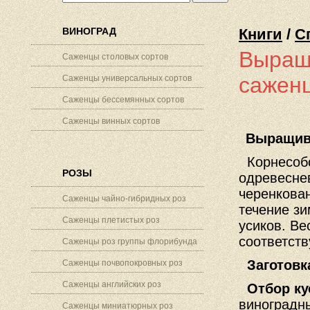
ВИНОГРАД
Книги
/
С
Выращ
Саженцы столовых сортов
сажен
Саженцы универсальных сортов
Саженцы бессемянных сортов
Саженцы винных сортов
Выращива
Корнесобс
РОЗЫ
одревесне
черенкован
Саженцы чайно-гибридных роз
течение зи
Саженцы плетистых роз
усиков. Ве
соответст
Саженцы роз группы флорибунда
Заготовк
Саженцы почвопокровных роз
Саженцы английских роз
Отбор ку
виноградны
Саженцы миниатюрных роз