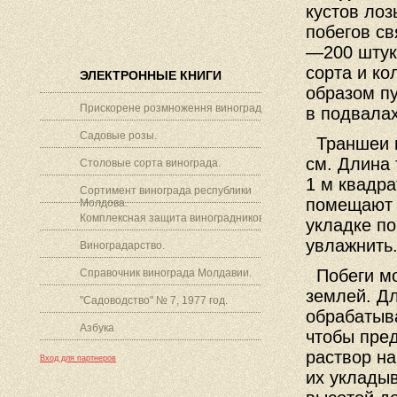
кустов лоз
побегов св
—200 штук.
сорта и ко
ЭЛЕКТРОННЫЕ КНИГИ
образом п
Прискорене розмноження винограду.
в подвалах
Садовые розы.
Траншеи в
см. Длина 
Столовые сорта винограда.
1 м квадра
Сортимент винограда республики
помещают 
Молдова.
Комплексная защита виноградников.
укладке по
увлажнить.
Виноградарство.
Побеги мо
Справочник винограда Молдавии.
землей. Дл
"Садоводство" № 7, 1977 год.
обрабатыв
Азбука
чтобы пре
раствор н
Вход для партнеров
их уклады