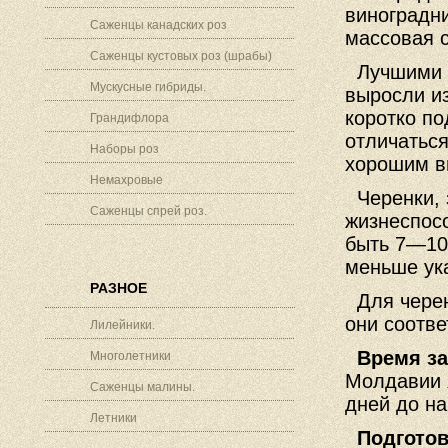
виноградн
Саженцы канадских роз
массовая 
Саженцы кустовых роз (шрабы)
Лучшими п
Мускусные гибриды.
выросли из
коротко по
Грандифлора
отличатьс
Наборы роз
хорошим в
Немахровые
Черенки, з
Саженцы спрей роз.
жизнеспос
быть 7—10
меньше ука
РАЗНОЕ
Для черен
они соотве
Лилейники.
Время за
Многолетники
Молдавии 
Саженцы малины.
дней до на
Летники
Подготов