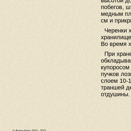
высотой до
побегов, 
медным пл
см и прик
Черенки х
хранилище
Во время 
При хране
обкладыва
купоросом
пучков ло
слоем 10-
траншей де
отдушины.
© Флора-Нова 2010 - 2015