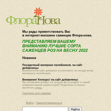
О компании
Как купить
Мы рады приветствовать Вас
в интернет-магазине саженцев Флора-нова.
ПРЕДСТАВЛЯЕМ ВАШЕМУ
ВНИМАНИЮ ЛУЧШИЕ СОРТА
САЖЕНЦЕВ РОЗ НА ВЕСНУ 2022
Новинки
Посадочный материал лилейников. на сайт
добавлены:
Внимание!На сайт добавлен ассортимент по посадочному
материалу лилейников.
Внимание! Конкурс! на сайт добавлены:
Мы объявляем конкурс на лучшую фотографию и самый
информативный комментарий! Подробности можно
прочитать
здесь
Смотреть все новинки
Войти
Зарегистрироваться