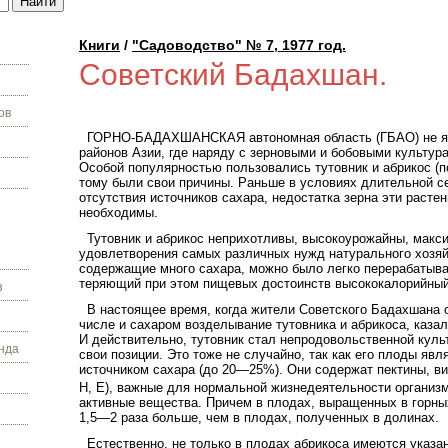
Книги
/
"Садоводство" № 7, 1977 год.
Советский Бадахшан.
ов
ГОРНО-БАДАХШАНСКАЯ автономная область (ГБАО) не яв
районов Азии, где наряду с зерновыми и бобовыми культу
Особой популярностью пользовались тутовник и абрикос (п
тому были свои причины. Раньше в условиях длительной се
отсутствия источников сахара, недостатка зерна эти расте
необходимы.
Тутовник и абрикос неприхотливы, высокоурожайны, макс
удовлетворения самых различных нужд натурального хозяйс
содержащие много сахара, можно было легко перерабатыва
теряющий при этом пищевых достоинств высококалорийный
з
В настоящее время, когда жители Советского Бадахшана 
числе и сахаром возделывание тутовника и абрикоса, казал
И действительно, тутовник стал непродовольственной куль
нда
свои позиции. Это тоже не случайно, так как его плоды явл
источником сахара (до 20—25%). Они содержат пектины, ви
Н, Е), важные для нормальной жизнедеятельности организ
активные вещества. Причем в плодах, выращенных в горных
1,5—2 раза больше, чем в плодах, полученных в долинах.
Естественно, не только в плодах абрикоса имеются указ