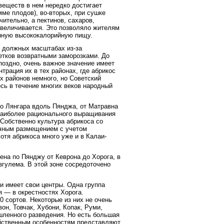
 веществ в нем нередко достигает
мме плодов), во-вторых, при сушке
ительно, а пектинов, сахаров,
 увеличивается. Это позволяло жителям
енную высококалорийную пищу.
в должных масштабах из-за
етков возвратными заморозками. До
поздно, очень важное значение имеет
рация их в тех районах, где абрикос
х районов немного, но Советский
сь в течение многих веков народный
о Лянгара вдоль Пянджа, от Матравна
наиболее рационального выращивания
Собственно культура абрикоса со
очным размещением с учетом
отя абрикоса много уже и в Калаи-
на по Пянджу от Кеврона до Хорога, в
гулема. В этой зоне сосредоточено
 имеет свои центры. Одна группа
я — в окрестностях Хорога.
 сортов. Некоторые из них не очень
он, Товчак, Хубони, Копак, Руми,
шленного разведения. Но есть большая
яйственным особенностям представляют