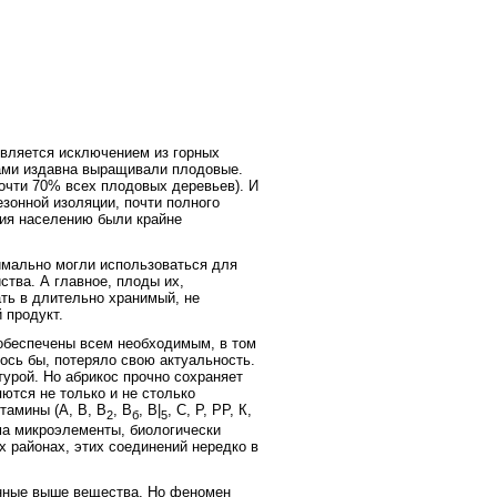
ляется исключением из горных
рами издавна выращивали плодовые.
очти 70% всех плодовых деревьев). И
зонной изоляции, почти полного
ния населению были крайне
имально могли использоваться для
тва. А главное, плоды их,
ть в длительно хранимый, не
 продукт.
обеспечены всем необходимым, в том
ось бы, потеряло свою актуальность.
турой. Но абрикос прочно сохраняет
яются не только и не столько
тамины (А, В, В
, В
, В|
, С, Р, РР, К,
2
б
5
ма микроэлементы, биологически
 районах, этих соединений нередко в
анные выше вещества. Но феномен