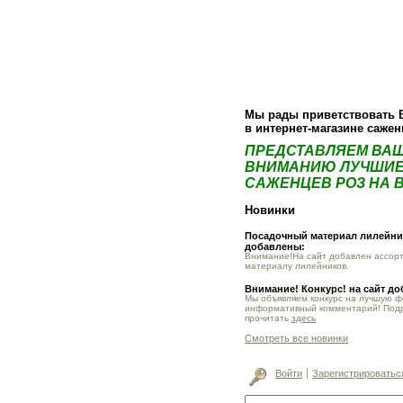
О компании
Как купить
Фотогалер
Мы рады приветствовать 
в интернет-магазине саже
ПРЕДСТАВЛЯЕМ ВА
ВНИМАНИЮ ЛУЧШИЕ
САЖЕНЦЕВ РОЗ НА В
Новинки
Посадочный материал лилейник
добавлены:
Внимание!На сайт добавлен ассор
материалу лилейников.
Внимание! Конкурс! на сайт д
Мы объявляем конкурс на лучшую 
информативный комментарий! Под
прочитать
здесь
Смотреть все новинки
Войти
Зарегистрироватьс