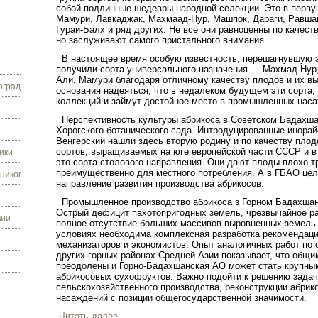
собой подлинные шедевры народной селекции. Это в перву
Мамури, Лавкаджак, Махмаад-Нур, Машпок, Дараги, Равшан
Гураи-Балх и ряд других. Не все они равноценны по качест
но заслуживают самого пристального внимания.
В настоящее время особую известность, перешагнувшую 
получили сорта универсального назначения — Махмад-Нур,
Али, Мамури благодаря отличному качеству плодов и их вы
граду.
основания надеяться, что в недалеком будущем эти сорта,
коллекций и займут достойное место в промышленных нас
Перспективность культуры абрикоса в Советском Бадахша
Хорогского ботанического сада. Интродуцированные инора
Венгерский нашли здесь вторую родину и по качеству плод
сортов, выращиваемых на юге европейской части СССР и в 
ики
это сорта столового направления. Они дают плоды плохо 
преимущественно для местного потребления. А в ГБАО це
ников.
направление развития производства абрикосов.
Промышленное производство абрикоса з Горном Бадахшан
Острый дефицит пахотопригодных земель, чрезвычайное ра
ии.
полное отсутствие больших массивов выровненных земель 
условиях необходима комплексная разработка рекомендаци
механизаторов и экономистов. Опыт аналогичных работ по 
других горных районах Средней Азии показывает, что общи
преодолены и Горно-Бадахшанская АО может стать крупны
абрикосовых сухофруктов. Важно подойти к решению задач
сельскохозяйственного производства, реконструкции абри
насаждений с позиции общегосударственной значимости.
Читать далее...