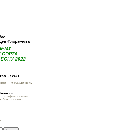
ея
Статьи
Опт
Контакты
Вас
нцев Флора-нова.
ШЕМУ
 СОРТА
ЕСНУ 2022
ов. на сайт
тимент по посадочному
обавлены:
фотографию и самый
робности можно
я