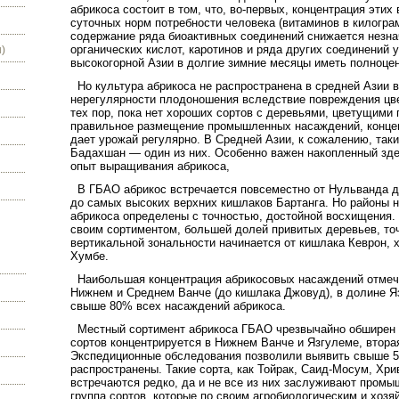
абрикоса состоит в том, что, во-первых, концентрация этих
суточных норм потребности человека (витаминов в килогра
содержание ряда биоактивных соединений снижается незнач
органических кислот, каротинов и ряда других соединений
)
высокогорной Азии в долгие зимние месяцы иметь полноц
Но культура абрикоса не распространена в средней Азии 
нерегулярности плодоношения вследствие повреждения цв
тех пор, пока нет хороших сортов с деревьями, цветущими 
правильное размещение промышленных насаждений, концент
дает урожай регулярно. В Средней Азии, к сожалению, таки
Бадахшан — один из них. Особенно важен накопленный зде
опыт выращивания абрикоса,
В ГБАО абрикос встречается повсеместно от Нульванда д
до самых высоких верхних кишлаков Бартанга. Но районы 
абрикоса определены с точностью, достойной восхищения. 
своим сортиментом, большей долей привитых деревьев, т
вертикальной зональности начинается от кишлака Кеврон, х
Хумбе.
Наибольшая концентрация абрикосовых насаждений отмече
Нижнем и Среднем Ванче (до кишлака Джовуд), в долине Яз
свыше 80% всех насаждений абрикоса.
Местный сортимент абрикоса ГБАО чрезвычайно обширен и
сортов концентрируется в Нижнем Ванче и Язгулеме, втора
Экспедиционные обследования позволили выявить свыше 50
распространены. Такие сорта, как Тойрак, Саид-Мосум, Хрив
встречаются редко, да и не все из них заслуживают промы
группа сортов, которые по своим агробиологическим и хоз