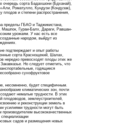
ю очередь сорта Бадахшони (Бдханай),
-Али, Роматулло, Кундузи (Кондузак),
ву плодов и степени распространения,
за пределы ГБАО и Таджикистана,
 Машпок, Гураи-Балх, Дараги, Равшан-
соким урожаям. У нас есть все
 созданные народом, выйдут из
аждениях.
не подтверждает и опыт работы
йонные сорта Краснощекий, Шалах,
ов нередко превосходят плоды этих же
Закавказье. Но следует отметить, что
транспортабельные, годящиеся
лесообразно сухофруктовое
е, несомненно, будет специфичным.
знообразие климатических зон, почти
создают немалые трудности. В этих
й плодоводов, землеустроителей,
освоению и реконструкции земель в
ми усилиями трудности могут быть
м производителем высококачественных
 специализации
косовых садов и размещения новых