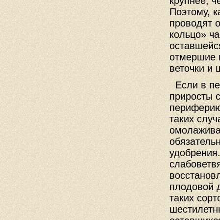
крупнее, ч
Поэтому, к
проводят о
кольцо» ча
оставшейся
отмершие 
веточки и 
Если в пе
приросты 
периферию
таких случ
омолажива
обязательн
удобрения.
слабоветв
восстановл
плодовой 
таких сорт
шестилетн