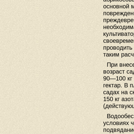
основной м
поврежден
преждевре
необходим
культиват
своевреме
проводить 
таким расч
При внесе
возраст с
90—100 кг
гектар. В 
садах на с
150 кг азо
(действующ
Водообесп
условиях ч
подвядани