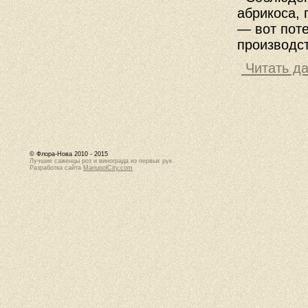
абрикоса,
— вот пот
производст
Читать да
© Флора-Нова 2010 - 2015
Лучшие саженцы роз и винограда из первых рук
Разработка сайта
MariupolCity.com