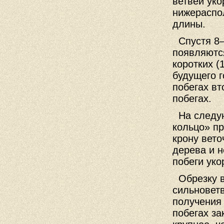
ветвей уко
нижераспо
длины.
Спустя 8—
появляютс
коротких (
будущего г
побегах вт
побегах.
На следую
кольцо» п
крону вето
дерева и 
побеги уко
Обрезку в
сильновет
получения
побегах за