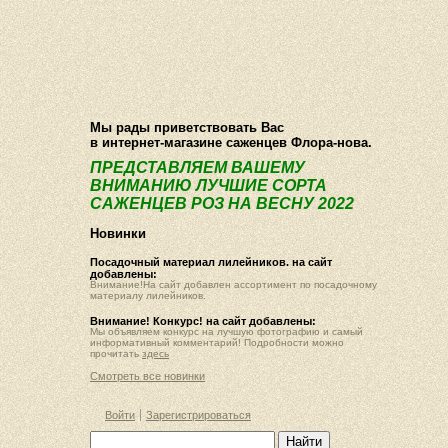
О компании
Как купить
Фотогалерея
Статьи
Опт
Контакт
Мы рады приветствовать Вас
в интернет-магазине саженцев Флора-нова.
ПРЕДСТАВЛЯЕМ ВАШЕМУ
ВНИМАНИЮ ЛУЧШИЕ СОРТА
САЖЕНЦЕВ РОЗ НА ВЕСНУ 2022
Новинки
Посадочный материал лилейников. на сайт
добавлены:
Внимание!На сайт добавлен ассортимент по посадочному
материалу лилейников.
Внимание! Конкурс! на сайт добавлены:
Мы объявляем конкурс на лучшую фотографию и самый
информативный комментарий! Подробности можно
прочитать
здесь
Смотреть все новинки
Войти
Зарегистрироваться