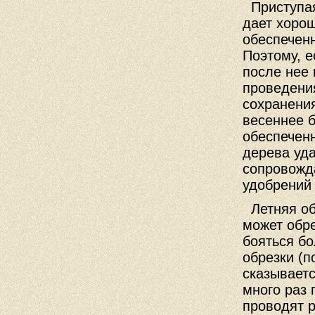
Приступая 
дает хоро
обеспечен
Поэтому, е
после нее 
проведени
сохранения
весеннее б
обеспеченн
дерева уд
сопровожд
удобрений
Летняя об
может обр
бояться бо
обрезки (
сказываетс
много раз 
проводят р