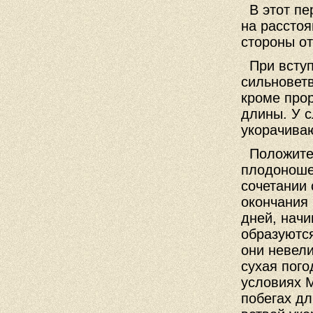
В этот пер
на расстоя
стороны от
При вступ
сильноветв
кроме про
длины. У 
укорачиваю
Положител
плодоноше
сочетании 
окончания
дней, начи
образуются
они невели
сухая пого
условиях 
побегах д