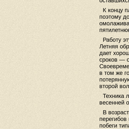
оставшихся
К концу п
поэтому д
омолажива
пятилетню
Работу эту
Летняя обр
дает хоро
сроков — с
Своевреме
в том же г
потерянную
второй во
Техника л
весенней о
В возрасте
перегибов
побеги тип