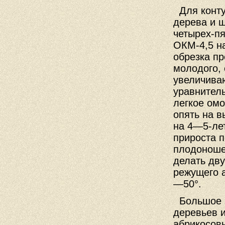
Для конту
дерева и 
четырех-п
ОКМ-4,5 н
обрезка пр
молодого, 
увеличива
уравнител
легкое омо
опять на 
на 4—5-ле
прироста п
плодоноше
делать дв
режущего а
—50°.
Большое з
деревьев и
абрикосовы