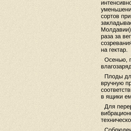
интенсивно
уменьшени
сортов при
закладывае
Молдавии)
раза за ве
созревани
на гектар.
Осенью, п
влагозаря
Плоды для
вручную п
соответств
в ящики ем
Для перер
вибрацион
техническо
Соблюдени