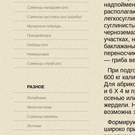
надпоймен
Саженцы канадских роз
располага
Саженцы кустовых роз (шрабы)
легкосугли
суглинист
Мускусные гибриды.
черноземах
Грандифлора
участках, 
Наборы роз
баклажаны
переносчи
Немахровые
— гриба в
Саженцы спрей роз.
При подго
600 кг кал
Для абрик
РАЗНОЕ
и 6 X 4 м
осенью ил
Лилейники.
жердели. Н
Многолетники
возможна з
Саженцы малины.
Формируют
Летники
широко пр