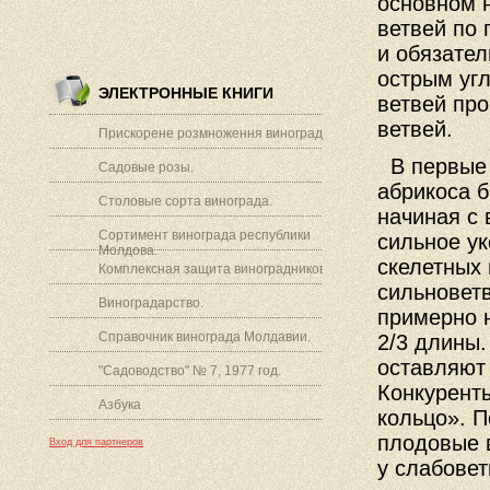
основном 
ветвей по 
и обязател
острым уг
ЭЛЕКТРОННЫЕ КНИГИ
ветвей пр
ветвей.
Прискорене розмноження винограду.
В первые 
Садовые розы.
абрикоса б
Столовые сорта винограда.
начиная с 
Сортимент винограда республики
сильное у
Молдова.
скелетных 
Комплексная защита виноградников.
сильноветв
Виноградарство.
примерно н
Справочник винограда Молдавии.
2/3 длины
оставляют 
"Садоводство" № 7, 1977 год.
Конкуренты
Азбука
кольцо». П
плодовые 
Вход для партнеров
у слабовет