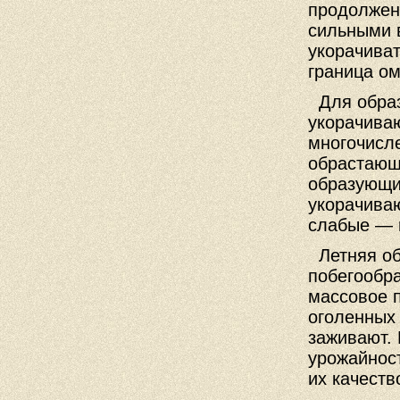
продолжен
сильными 
укорачиват
граница о
Для образ
укорачиваю
многочисл
обрастающи
образующи
укорачиваю
слабые — 
Летняя об
побегообр
массовое 
оголенных
заживают.
урожайност
их качеств