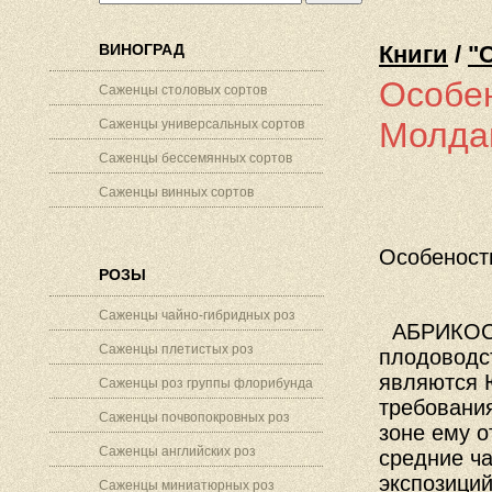
ВИНОГРАД
Книги
/
"
Особен
Саженцы столовых сортов
Молда
Саженцы универсальных сортов
Саженцы бессемянных сортов
Саженцы винных сортов
Особеност
РОЗЫ
Саженцы чайно-гибридных роз
АБРИКОС в
Саженцы плетистых роз
плодоводс
являются 
Саженцы роз группы флорибунда
требования
Саженцы почвопокровных роз
зоне ему 
Саженцы английских роз
средние ча
экспозиций
Саженцы миниатюрных роз