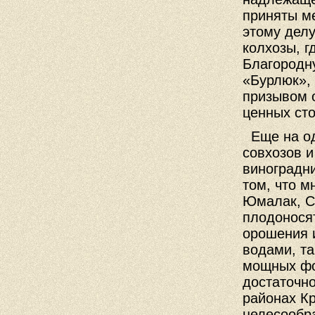
приняты м
этому дел
колхозы, г
Благородн
«Бурлюк»,
призывом 
ценных ст
Еще на од
совхозов и
виноградн
том, что м
Юмалак, С
плодоносят
орошения 
водами, т
мощных фо
достаточно
районах Кр
целесообр