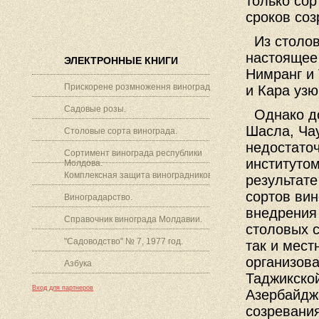
только сор
сроков соз
Из столов
настоящее
ЭЛЕКТРОННЫЕ КНИГИ
Нимранг и
Прискорене розмноження винограду.
и Кара узю
Садовые розы.
Однако до
Шасла, Ча
Столовые сорта винограда.
недостато
Сортимент винограда республики
институто
Молдова.
Комплексная защита виноградников.
результат
сортов вин
Виноградарство.
внедрения
Справочник винограда Молдавии.
столовых с
"Садоводство" № 7, 1977 год.
так и мест
организова
Азбука
Таджикской
Вход для партнеров
Азербайджа
созревани