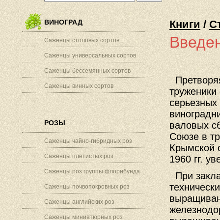
ВИНОГРАД
Книги
/
С
Введе
Саженцы столовых сортов
Саженцы универсальных сортов
Саженцы бессемянных сортов
Претворяя
Саженцы винных сортов
труженики 
серьезных
виноградн
РОЗЫ
валовых сб
Союзе в тр
Саженцы чайно-гибридных роз
Крымской 
Саженцы плетистых роз
1960 гг. ув
Саженцы роз группы флорибунда
При закла
техническ
Саженцы почвопокровных роз
выращиван
Саженцы английских роз
железнодо
Саженцы миниатюрных роз