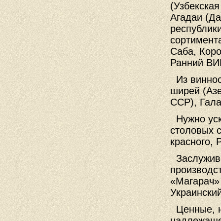
(Узбекская
Агадаи (Да
республики
сортимент
Саба, Кор
Ранний ВИР
Из виннос
ширей (Аз
ССР), Гала
Нужно уск
столовых с
красного, 
Заслужива
производс
«Магарач»
Украинский
Ценные, н
надлежаще