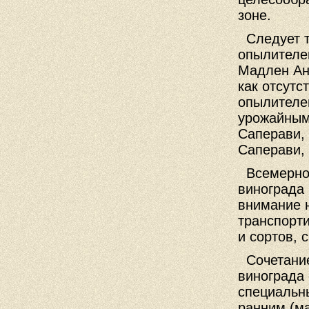
зоне.
Следует т
опылителе
Мадлен Ан
как отсут
опылителе
урожайным
Саперави,
Саперави, 
Всемерно 
винограда 
внимание 
транспорт
и сортов, 
Сочетание
винограда
специальн
ранним (м