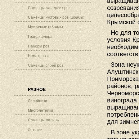
выращиван
созревания
Саженцы канадских роз
целесообр
Саженцы кустовых роз (шрабы)
Крымской 
Мускусные гибриды.
Но для то
Грандифлора
условия К
необходим
Наборы роз
соответств
Немахровые
Зона неук
Саженцы спрей роз.
Алуштинск
Приморская
районов, р
РАЗНОЕ
Черноморск
винограда 
Лилейники.
выращиван
Многолетники
потреблени
Саженцы малины.
для зимнег
Летники
В зоне ук