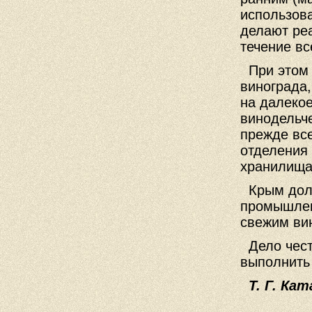
использов
делают ре
течение вс
При этом н
винограда,
на далекое
винодельч
прежде вс
отделения
хранилища
Крым долж
промышлен
свежим ви
Дело чест
выполнить 
Т. Г. Кат