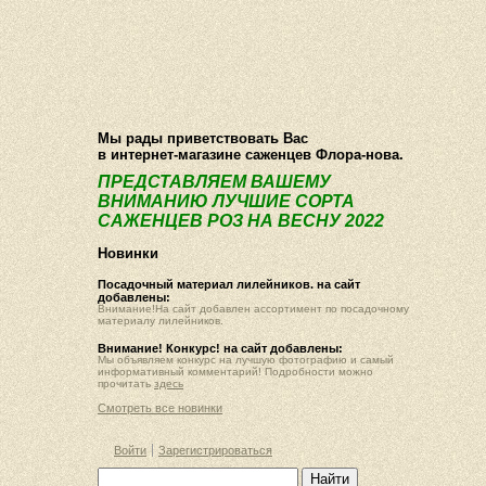
О компании
Как купить
Фотогалерея
Статьи
Опт
Контакт
Мы рады приветствовать Вас
в интернет-магазине саженцев Флора-нова.
ПРЕДСТАВЛЯЕМ ВАШЕМУ
ВНИМАНИЮ ЛУЧШИЕ СОРТА
САЖЕНЦЕВ РОЗ НА ВЕСНУ 2022
Новинки
Посадочный материал лилейников. на сайт
добавлены:
Внимание!На сайт добавлен ассортимент по посадочному
материалу лилейников.
Внимание! Конкурс! на сайт добавлены:
Мы объявляем конкурс на лучшую фотографию и самый
информативный комментарий! Подробности можно
прочитать
здесь
Смотреть все новинки
Войти
Зарегистрироваться