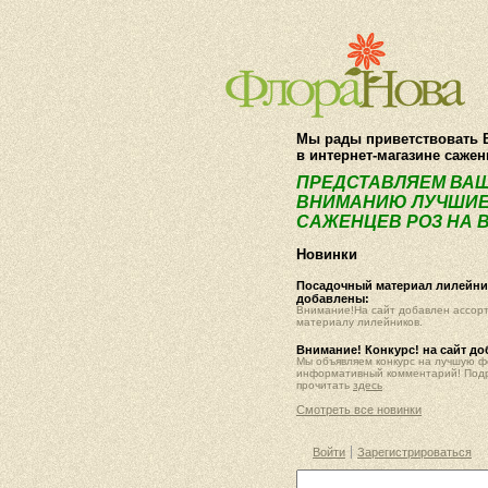
Мы рады приветствовать 
в интернет-магазине саже
ПРЕДСТАВЛЯЕМ ВА
ВНИМАНИЮ ЛУЧШИЕ
САЖЕНЦЕВ РОЗ НА В
Новинки
Посадочный материал лилейник
добавлены:
Внимание!На сайт добавлен ассор
материалу лилейников.
Внимание! Конкурс! на сайт д
Мы объявляем конкурс на лучшую 
информативный комментарий! Под
прочитать
здесь
Смотреть все новинки
Войти
Зарегистрироваться