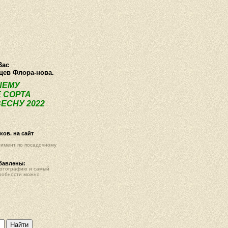
О компании
Как купить
Фотогалерея
Статьи
Опт
Контак
Вас
нцев Флора-нова.
ШЕМУ
 СОРТА
ЕСНУ 2022
ов. на сайт
тимент по посадочному
обавлены:
фотографию и самый
робности можно