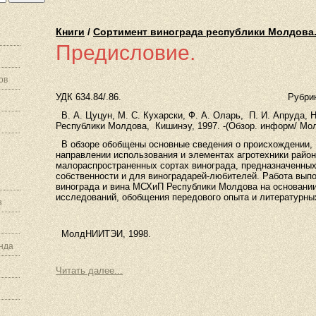
Книги
/
Сортимент винограда республики Молдова
Предисловие.
ов
УДК 634.84/.86. Рубрика ГАСНТ
В. А. Цуцун, М. С. Кухарски, Ф. А. Оларь, П. И. Апруда, Н
Республики Молдова, Кишинэу, 1997. -(Обзор. информ/ М
В обзоре обобщены основные сведения о происхождении, 
направлении использования и элементах агротехники район
малораспространенных сортах винограда, предназначенных
собственности и для виноградарей-любителей. Работа вып
винограда и вина МСХиП Республики Молдова на основани
исследований, обобщения передового опыта и литературны
з
МолдНИИТЭИ, 1998.
нда
Читать далее...