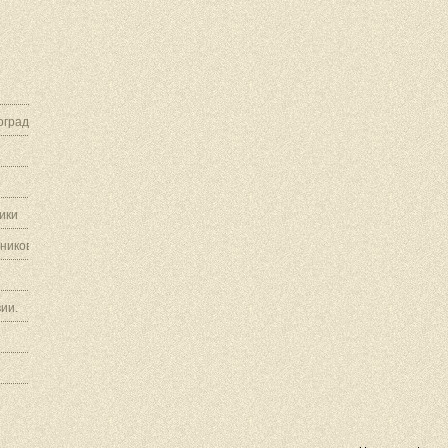
граду.
ики
ников.
ии.