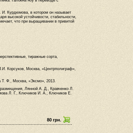
инка. Галбена ноу в переводе с
. И. Курдюмова, в котором он называет
даря высокой устойчивости, стабильности,
мечает, что при выращивании в привитой
перспективные, тиражные сорта,
.
П.И. Корсуков, Москва, «Центрполиграф»,
 Т. Ф., Москва, «Эксмо», 2013.
 размещения, Лянной А. Д., Кравченко Л.
мова Л. Г., Ключиков И. А., Ключиков Е.
80 грн.