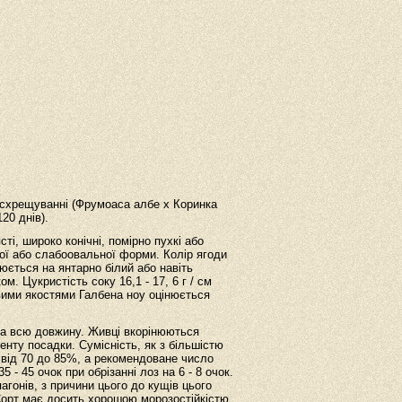
 схрещуванні (Фрумоаса албе х Коринка
20 днів).
ті, широко конічні, помірно пухкі або
углої або слабоовальної форми. Колір ягоди
юється на янтарно білий або навіть
. Цукристість соку 16,1 - 17, 6 г / см
ковими якостями Галбена ноу оцінюється
 на всю довжину. Живці вкорінюються
енту посадки. Сумісність, як з більшістю
в від 70 до 85%, а рекомендоване число
 - 45 очок при обрізанні лоз на 6 - 8 очок.
агонів, з причини цього до кущів цього
. Сорт має досить хорошою морозостійкістю