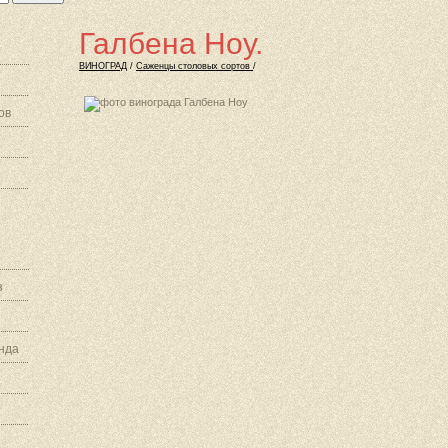
Галбена Ноу.
ВИНОГРАД
/
Саженцы столовых сортов
/
ов
з
нда