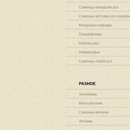
Саженцы канадских роз
Саженцы кустовых роз (шрабы
Мускусные гибриды.
Грандифлора
Наборы роз
Немахровые
Саженцы спрей роз.
РАЗНОЕ
Лилейники.
Многолетники
Саженцы малины.
Летники