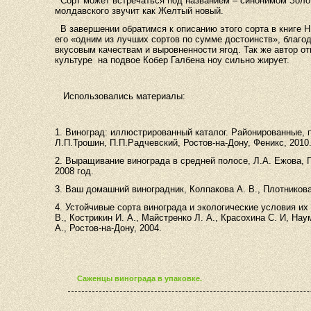
Сорт может встречаться под названием – синонимом Золот
молдавского звучит как Желтый новый.
В завершении обратимся к описанию этого сорта в книге Н
его «одним из лучших сортов по сумме достоинств», благо
вкусовым качествам и выровненности ягод. Так же автор от
культуре
на подвое Кобер Галбена ноу сильно жирует.
Использовались материалы:
1. Виноград: иллюстрированный каталог. Районированные, 
Л.П.Трошин, П.П.Радчевский, Ростов-на-Дону, Феникс, 2010
2. Выращивание винограда в средней полосе, Л.А. Ежова, 
2008 год.
3. Ваш домашний виноградник, Колпакова А. В., Плотникова
4. Устойчивые сорта винограда и экологические условия их
В., Кострикин И. А., Майстренко Л. А., Красохина С. И, Нау
А., Ростов-на-Дону, 2004.
Саженцы винограда в упаковке.