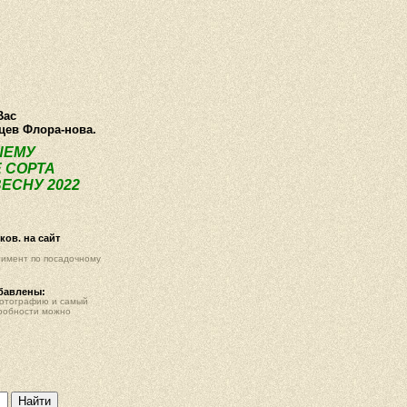
О компании
Как купить
Фотогалерея
Статьи
Опт
Контак
Вас
нцев Флора-нова.
ШЕМУ
 СОРТА
ЕСНУ 2022
ов. на сайт
тимент по посадочному
обавлены:
фотографию и самый
робности можно