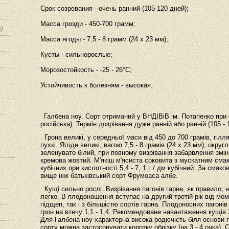
Срок созревания - очень ранний (105-120 дней);
Масса грозди - 450-700 грамм;
)
Масса ягоды - 7,5 - 8 грамм (24 х 23 мм);
Кусты - сильнорослые;
Морозостойкость - -25 - 26°С;
Устойчивость к болезням - высокая.
Галбена ноу. Сорт отриманий у ВНДІВіВ ім. Потапенко при
російська). Термін дозрівання дуже ранній або ранній (105 - 1
Грона великі, у середньої маси від 450 до 700 грамів, гілляс
пухкі. Ягоди великі, вагою 7,5 - 8 грамів (24 х 23 мм), окр
зеленувато білий, при повному визрівання забарвлення змін
кремова жовтий. М'якіш м'ясиста соковита з мускатним смаком
кубічних при кислотності 5,4 - 7, 1 г / дм кубічний. За сма
вище ніж батьківський сорт Фрумоаса албе.
Кущі сильно рослі. Визрівання пагонів гарне, як правило,
легко. В плодоношення вступає на другий третій рік від мом
підщеп, так і з більшістю сортів гарна. Плодоносних пагоні
грон на втечу 1,1 - 1,4. Рекомендоване навантаження кущів 35
Для Галбена ноу характерна висока родючість біля основи п
сорту можна застосовувати коротку обрізку (на 3 - 4 очка)