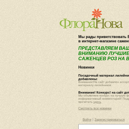
Мы рады приветствовать 
в интернет-магазине саже
ПРЕДСТАВЛЯЕМ ВА
ВНИМАНИЮ ЛУЧШИЕ
САЖЕНЦЕВ РОЗ НА В
Новинки
Посадочный материал лилейник
добавлены:
Внимание!На сайт добавлен ассор
материалу лилейников.
Внимание! Конкурс! на сайт д
Мы объявляем конкурс на лучшую 
информативный комментарий! Под
прочитать
здесь
Смотреть все новинки
Войти
Зарегистрироваться