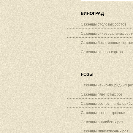
ВИНОГРАД
Саженцы столовых сортов
Саженцы универсальных сорт
Саженцы бессемянных сортов
Саженцы винных сортов
РОЗЫ
Саженцы чайно-гибридных ро
Саженцы плетистых роз
Саженцы роз группы флорибу
Саженцы почвопокровных роз
Саженцы английских роз
Саженцы миниатюрных роз