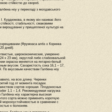
сокою стійкістю до хвороб.
албена ноу у перекладі з молдавського
І. Курдюмова, в якому він називає його
стійкості, стабільності, смаковими
ри вирощуванні у прищепленої культурі на
 скрещивании (Фрумоаса албэ х Коринка
20 дней).
ветвистые, ширококонические, умеренно
24 х 23 мм), округлой либо слабоовальной
нии окраска меняется на янтарно-белый
ным вкусом. Сахаристость сока 16,1 – 17,
кий. По вкусовым качествам Галбена ноу
авило, на всю длину. Черенки
ретий год от момента посадки.
ьшинством сортов хорошая. Плодоносных
обег 1,1 – 1,4. Рекомендуемая нагрузка
ля Галбена ноу характерна высокая
 этого сорта можно применять короткую
шей морозоустойчивостью в сравнении с
востью к болезням.