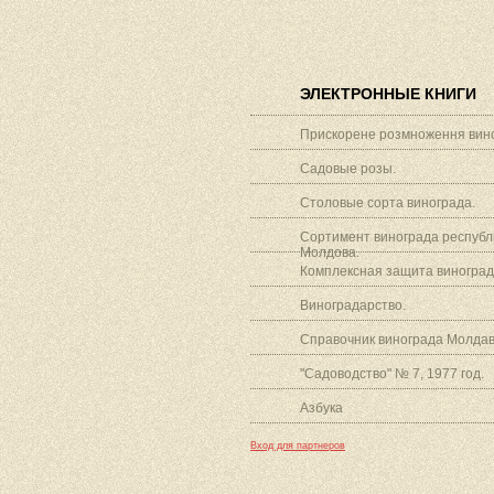
ЭЛЕКТРОННЫЕ КНИГИ
Прискорене розмноження вино
Садовые розы.
Столовые сорта винограда.
Сортимент винограда республ
Молдова.
Комплексная защита виноград
Виноградарство.
Справочник винограда Молдав
"Садоводство" № 7, 1977 год.
Азбука
Вход для партнеров