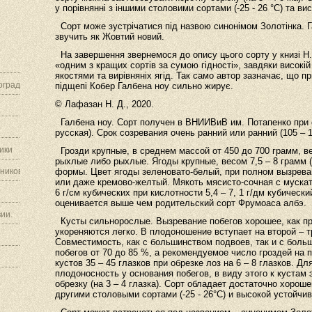
у порівнянні з іншими столовими сортами (-25 - 26 °С) та ви
Сорт може зустрічатися під назвою синонімом Золотінка. Г
звучить як Жовтий новий.
На завершення звернемося до опису цього сорту у книзі Н. 
«одним з кращих сортів за сумою гідності», завдяки високій 
якостями та вирівняніх ягід. Так само автор зазначає, що п
граду.
підщепі Кобер Галбена ноу сильно жирує.
© Лафазан Н. Д., 2020.
Галбена ноу. Сорт получен в ВНИИВиВ им. Потапенко при
русская). Срок созревания очень ранний или ранний (105 – 1
ики
Грозди крупные, в среднем массой от 450 до 700 грамм, 
рыхлые либо рыхлые. Ягоды крупные, весом 7,5 – 8 грамм (
ников.
формы. Цвет ягоды зеленовато-белый, при полном вызрева
или даже кремово-желтый. Мякоть мясисто-сочная с мускат
6 г/см кубических при кислотности 5,4 – 7, 1 г/дм кубичес
оценивается выше чем родительский сорт Фрумоаса албэ.
ии.
Кусты сильнорослые. Вызревание побегов хорошее, как пр
укореняются легко. В плодоношение вступает на второй – т
Совместимость, как с большинством подвоев, так и с бол
побегов от 70 до 85 %, а рекомендуемое число гроздей на п
кустов 35 – 45 глазков при обрезке лоз на 6 – 8 глазков. Д
плодоносность у основания побегов, в виду этого к кустам
обрезку (на 3 – 4 глазка). Сорт обладает достаточно хоро
другими столовыми сортами (-25 - 26°С) и высокой устойчи