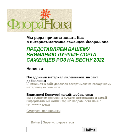
О компании
Как купить
Мы рады приветствовать Вас
в интернет-магазине саженцев Флора-нова.
ПРЕДСТАВЛЯЕМ ВАШЕМУ
ВНИМАНИЮ ЛУЧШИЕ СОРТА
САЖЕНЦЕВ РОЗ НА ВЕСНУ 2022
Новинки
Посадочный материал лилейников. на сайт
добавлены:
Внимание!На сайт добавлен ассортимент по посадочному
материалу лилейников.
Внимание! Конкурс! на сайт добавлены:
Мы объявляем конкурс на лучшую фотографию и самый
информативный комментарий! Подробности можно
прочитать
здесь
Смотреть все новинки
Войти
Зарегистрироваться