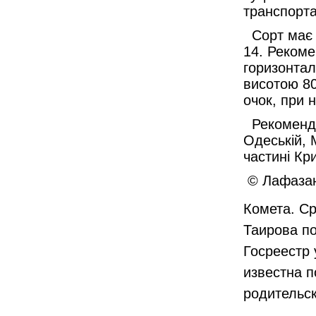
транспорт
Сорт має г
14. Рекоме
горизонта
висотою 80
очок, при 
Рекомендує
Одеській, 
частині Кр
© Лафазан
Комета. Ср
Таирова п
Госреестр 
известна 
родительск