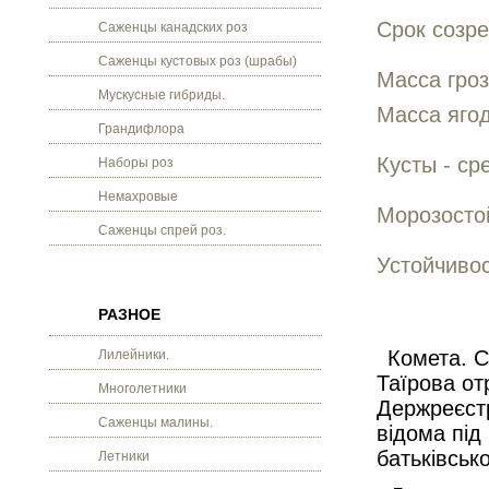
Срок созре
Саженцы канадских роз
Саженцы кустовых роз (шрабы)
Масса гроз
Мускусные гибриды.
Масса ягод
Грандифлора
Кусты - с
Наборы роз
Немахровые
Морозостой
Саженцы спрей роз.
Устойчивос
РАЗНОЕ
Комета. Се
Лилейники.
Таїрова от
Многолетники
Держреєстр
Саженцы малины.
відома під
батьківсько
Летники