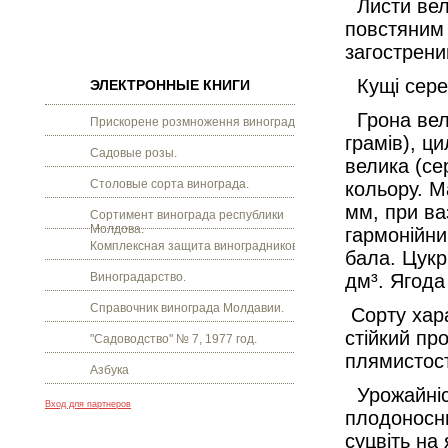
Листи вели
повстяним 
загострени
Кущі серед
ЭЛЕКТРОННЫЕ КНИГИ
Грона вели
Прискорене розмноження винограду.
грамів), ци
Садовые розы.
велика (се
Столовые сорта винограда.
кольору. М
мм, при ваз
Сортимент винограда республики
Молдова.
гармонійни
Комплексная защита виноградников.
бала. Цукри
Виноградарство.
дм³. Ягода
Справочник винограда Молдавии.
Сорту хара
стійкий про
"Садоводство" № 7, 1977 год.
плямистост
Азбука
Урожайніст
Вход для партнеров
плодоносни
суцвіть на