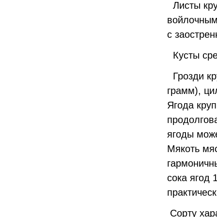
Листы кру
войлочным
с заостре
Кусты сре
Грозди кр
грамм), ци
Ягода круп
продолгов
ягоды може
Мякоть мяс
гармоничны
сока ягод 
практическ
Сорту хара