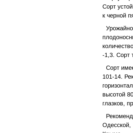
Сорт устой
к черной п
Урожайнос
плодоносн
количество
-1,3. Сорт
Сорт имее
101-14. Ре
горизонта
высотой 80
глазков, п
Рекоменду
Одесской, 