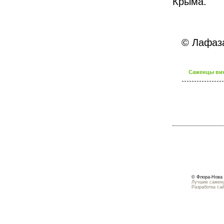
Крыма.
© Лафазан
Саженцы вин
© Флора-Нова 
Лучшие саженц
Разработка са