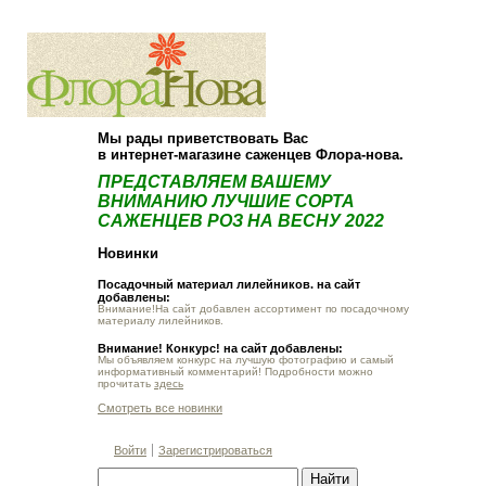
О компании
Как купить
Мы рады приветствовать Вас
в интернет-магазине саженцев Флора-нова.
ПРЕДСТАВЛЯЕМ ВАШЕМУ
ВНИМАНИЮ ЛУЧШИЕ СОРТА
САЖЕНЦЕВ РОЗ НА ВЕСНУ 2022
Новинки
Посадочный материал лилейников. на сайт
добавлены:
Внимание!На сайт добавлен ассортимент по посадочному
материалу лилейников.
Внимание! Конкурс! на сайт добавлены:
Мы объявляем конкурс на лучшую фотографию и самый
информативный комментарий! Подробности можно
прочитать
здесь
Смотреть все новинки
Войти
Зарегистрироваться