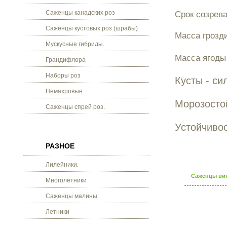
Саженцы канадских роз
Срок созрева
Саженцы кустовых роз (шрабы)
Масса грозди
Мускусные гибриды.
Масса ягоды 
Грандифлора
Наборы роз
Кусты - си
Немахровые
Морозостой
Саженцы спрей роз.
Устойчиво
РАЗНОЕ
Лилейники.
Саженцы вин
Многолетники
Саженцы малины.
Летники