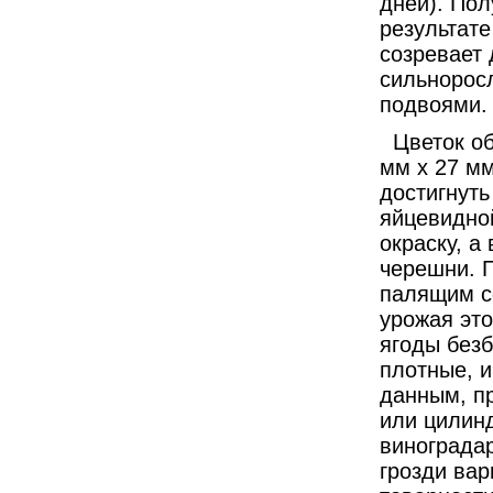
дней). Пол
результат
созревает 
сильнорос
подвоями.
Цветок обо
мм х 27 мм
достигнуть
яйцевидно
окраску, а
черешни. 
палящим со
урожая это
ягоды безб
плотные, и
данным, п
или цилинд
виноградар
грозди вар