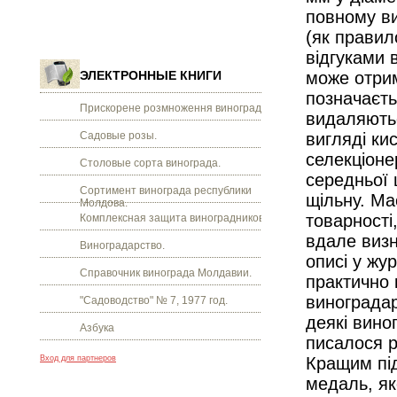
повному ви
(як правил
відгуками 
ЭЛЕКТРОННЫЕ КНИГИ
може отрим
позначаєть
Прискорене розмноження винограду.
видаляютьс
Садовые розы.
вигляді ки
селекціоне
Столовые сорта винограда.
середньої 
Сортимент винограда республики
щільну. Ма
Молдова.
товарності
Комплексная защита виноградников.
вдале визн
Виноградарство.
описі у жу
Справочник винограда Молдавии.
практично 
виноградар
"Садоводство" № 7, 1977 год.
деякі виног
Азбука
писалося р
Вход для партнеров
Кращим під
медаль, як