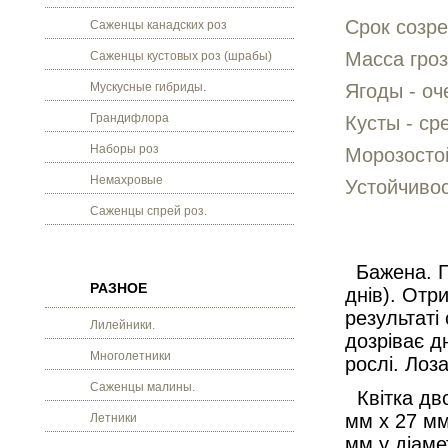
Срок созре
Саженцы канадских роз
Масса гроз
Саженцы кустовых роз (шрабы)
Мускусные гибриды.
Ягоды - оч
Грандифлора
Кусты - ср
Наборы роз
Морозостой
Немахровые
Устойчивос
Саженцы спрей роз.
Бажена. Г
РАЗНОЕ
днів). Отр
результаті
Лилейники.
дозріває д
Многолетники
рослі. Лоз
Саженцы малины.
Квітка дво
мм х 27 мм
Летники
мм у діаме