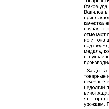
товарности
(такое уда
Вапилов в
привлекает
качества 
сочная, ко
отмечают в
но и тона 
подтвержд
медаль, ко
всеукраинс
производи
За достат
товарные к
вкусовые 
недолгий 
виноградар
что сорт с
урожаем. П