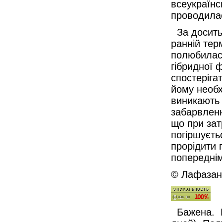
всеукраїнс
проводила
За досить 
ранній тер
полюбилася
гібридної 
спостеріга
йому необх
виникають 
забарвленн
що при зат
погіршуєть
прорідити 
попереднім
© Лафазан 
Бажена. Г