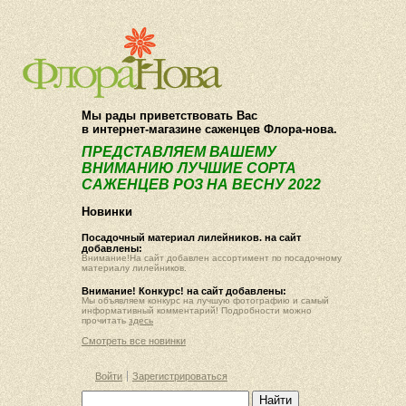
О компании
Как купить
Мы рады приветствовать Вас
в интернет-магазине саженцев Флора-нова.
ПРЕДСТАВЛЯЕМ ВАШЕМУ
ВНИМАНИЮ ЛУЧШИЕ СОРТА
САЖЕНЦЕВ РОЗ НА ВЕСНУ 2022
Новинки
Посадочный материал лилейников. на сайт
добавлены:
Внимание!На сайт добавлен ассортимент по посадочному
материалу лилейников.
Внимание! Конкурс! на сайт добавлены:
Мы объявляем конкурс на лучшую фотографию и самый
информативный комментарий! Подробности можно
прочитать
здесь
Смотреть все новинки
Войти
Зарегистрироваться