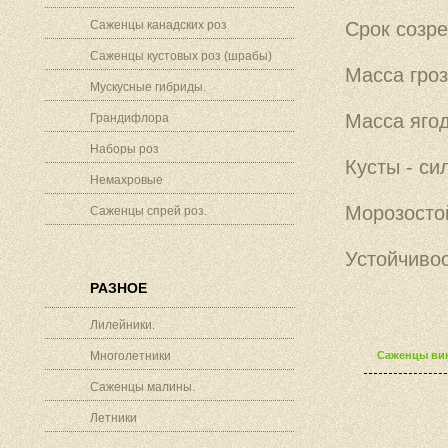
Саженцы канадских роз
Срок созре
Саженцы кустовых роз (шрабы)
Масса гроз
Мускусные гибриды.
Масса ягод
Грандифлора
Наборы роз
Кусты - с
Немахровые
Морозостой
Саженцы спрей роз.
Устойчивос
РАЗНОЕ
Лилейники.
Многолетники
Саженцы вин
Саженцы малины.
Летники