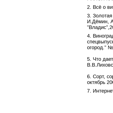
2. Всё о в
3. Золотая
И.Дёмин, А
"Владис",2
4. Виногр
спецвыпуск
огород." №
5. Что дае
В.В.Лиховс
6. Сорт, с
октябрь 20
7. Интерне