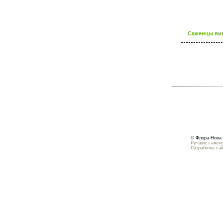
Саженцы вин
© Флора-Нова 
Лучшие саженц
Разработка са