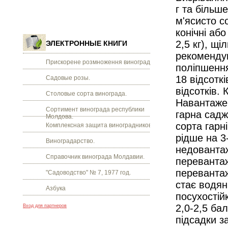
г та більше
м'ясисто с
конічні аб
2,5 кг), щі
ЭЛЕКТРОННЫЕ КНИГИ
рекоменду
Прискорене розмноження винограду.
поліпшення
18 відсоткі
Садовые розы.
відсотків. 
Столовые сорта винограда.
Навантажен
Сортимент винограда республики
гарна садж
Молдова.
сорта гарн
Комплексная защита виноградников.
рідше на 3
Виноградарство.
недовантаж
Справочник винограда Молдавии.
перевантаж
перевантаж
"Садоводство" № 7, 1977 год.
стає водя
Азбука
посухостійк
2,0-2,5 ба
Вход для партнеров
підсадки з