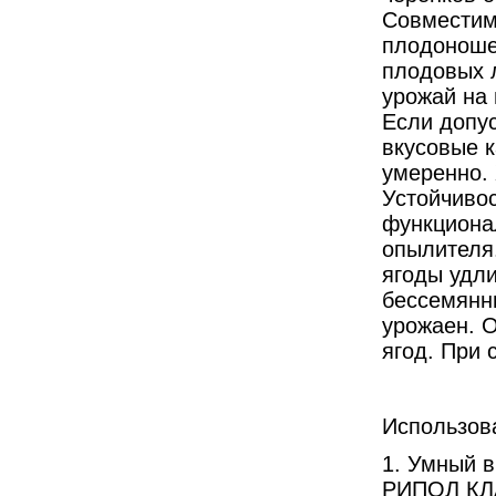
Совместим
плодоношен
плодовых л
урожай на 
Если допус
вкусовые 
умеренно.
Устойчивос
функциона
опылителя
ягоды удли
бессемянны
урожаен. 
ягод. При 
Использов
1. Умный 
РИПОЛ КЛ