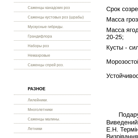
Саженцы канадских роз
Срок созре
Саженцы кустовых роз (шрабы)
Масса гроз
Мускусные гибриды.
Масса ягод
20-25;
Грандифлора
Наборы роз
Кусты - си
Немахровые
Морозостой
Саженцы спрей роз.
Устойчивос
РАЗНОЕ
Лилейники.
Многолетники
Подару
Саженцы малины.
Виведений 
Е.Н. Термі
Летники
Визрівання