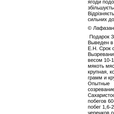
ягоди подо
збільшуєть
Відрізняєт
сильних до
© Лафазан 
Подарок З
Выведен в 
Е.Н. Срок 
Вызревание
весом 10-1
мякоть мяс
крупная, к
грамм и кр
Опытные
созревание
Сахаристос
побегов 60
побег 1,6-
черенков 