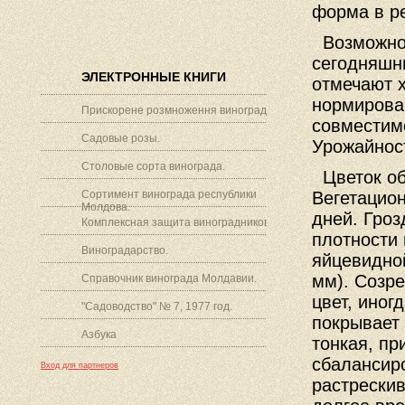
форма в р
Возможно, 
сегодняшн
ЭЛЕКТРОННЫЕ КНИГИ
отмечают х
нормирован
Прискорене розмноження винограду.
совместимо
Садовые розы.
Урожайнос
Столовые сорта винограда.
Цветок об
Сортимент винограда республики
Вегетацио
Молдова.
дней. Гроз
Комплексная защита виноградников.
плотности 
Виноградарство.
яйцевидной
мм). Созр
Справочник винограда Молдавии.
цвет, иног
"Садоводство" № 7, 1977 год.
покрывает 
Азбука
тонкая, пр
сбалансир
Вход для партнеров
растрескив