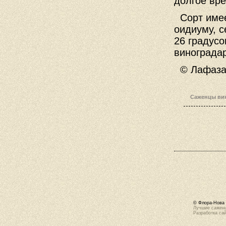
долгое вре
Сорт имее
оидиуму, с
26 градусо
виноградар
© Лафазан
Саженцы вин
© Флора-Нова 
Лучшие саженц
Разработка са