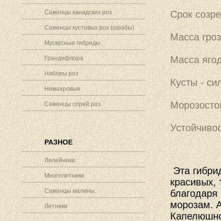
Саженцы канадских роз
Срок созре
Саженцы кустовых роз (шрабы)
Масса гроз
Мускусные гибриды.
Масса ягод
Грандифлора
Наборы роз
Кусты - си
Немахровые
Морозостой
Саженцы спрей роз.
Устойчивос
РАЗНОЕ
Лилейники.
Эта гибри
Многолетники
красивых, 
Саженцы малины.
благодаря 
морозам. А
Летники
Капелюшно