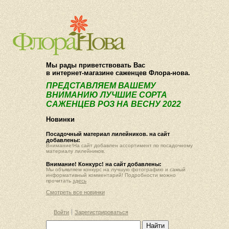
О компании
Как купить
Мы рады приветствовать Вас
в интернет-магазине саженцев Флора-нова.
ПРЕДСТАВЛЯЕМ ВАШЕМУ
ВНИМАНИЮ ЛУЧШИЕ СОРТА
САЖЕНЦЕВ РОЗ НА ВЕСНУ 2022
Новинки
Посадочный материал лилейников. на сайт
добавлены:
Внимание!На сайт добавлен ассортимент по посадочному
материалу лилейников.
Внимание! Конкурс! на сайт добавлены:
Мы объявляем конкурс на лучшую фотографию и самый
информативный комментарий! Подробности можно
прочитать
здесь
Смотреть все новинки
Войти
Зарегистрироваться