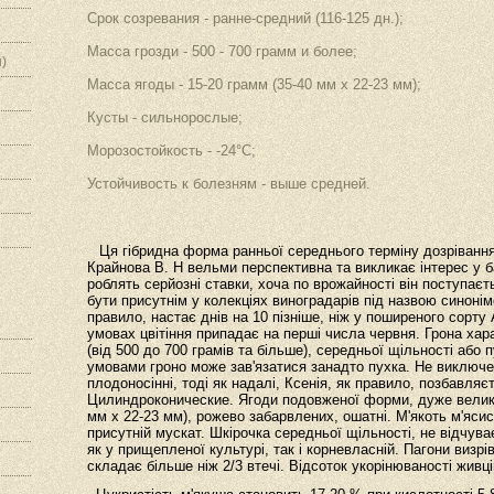
Срок созревания - ранне-средний (116-125 дн.);
Масса грозди - 500 - 700 грамм и более;
)
Масса ягоды - 15-20 грамм (35-40 мм х 22-23 мм);
Кусты - сильнорослые;
Морозостойкость - -24°С;
Устойчивость к болезням - выше средней.
Ця гібридна форма ранньої середнього терміну дозрівання (
Крайнова В. Н вельми перспективна та викликає інтерес у б
роблять серйозні ставки, хоча по врожайності він поступаєт
бути присутнім у колекціях виноградарів під назвою синонімо
правило, настає днів на 10 пізніше, ніж у поширеного сорту 
умовах цвітіння припадає на перші числа червня. Грона хар
(від 500 до 700 грамів та більше), середньої щільності або 
умовами гроно може зав'язатися занадто пухка. Не виключ
плодоносінні, тоді як надалі, Ксенія, як правило, позбавляє
Цилиндроконические. Ягоди подовженої форми, дуже великі,
мм х 22-23 мм), рожево забарвлених, ошатні. М'якоть м'ясист
присутній мускат. Шкірочка середньої щільності, не відчува
як у прищепленої культурі, так і корневласній. Пагони визрі
складає більше ніж 2/3 втечі. Відсоток укорінюваності живці