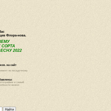
О компании
Как купить
Фотогалерея
Статьи
Опт
Контак
Вас
нцев Флора-нова.
ШЕМУ
 СОРТА
ЕСНУ 2022
ов. на сайт
тимент по посадочному
обавлены:
фотографию и самый
робности можно