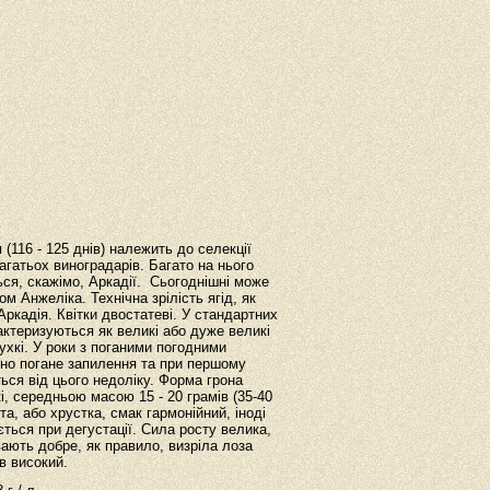
116 - 125 днів) належить до селекції
агатьох виноградарів. Багато на нього
ься, скажімо, Аркадії. Сьогоднішні може
м Анжеліка. Технічна зрілість ягід, як
Аркадія. Квітки двостатеві. У стандартних
актеризуються як великі або дуже великі
пухкі. У роки з поганими погодними
ено погане запилення та при першому
ться від цього недоліку. Форма грона
 середньою масою 15 - 20 грамів (35-40
а, або хрустка, смак гармонійний, іноді
ється при дегустації. Сила росту велика,
вають добре, як правило, визріла лоза
в високий.