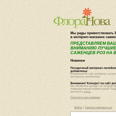
Мы рады приветствовать 
в интернет-магазине саже
ПРЕДСТАВЛЯЕМ ВА
ВНИМАНИЮ ЛУЧШИЕ
САЖЕНЦЕВ РОЗ НА В
Новинки
Посадочный материал лилейник
добавлены:
Внимание!На сайт добавлен ассор
материалу лилейников.
Внимание! Конкурс! на сайт д
Мы объявляем конкурс на лучшую 
информативный комментарий! Под
прочитать
здесь
Смотреть все новинки
Войти
Зарегистрироваться