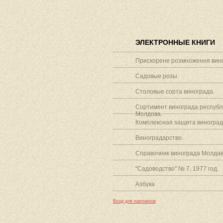
ЭЛЕКТРОННЫЕ КНИГИ
Прискорене розмноження вино
Садовые розы.
Столовые сорта винограда.
Сортимент винограда республ
Молдова.
Комплексная защита виноград
Виноградарство.
Справочник винограда Молдав
"Садоводство" № 7, 1977 год.
Азбука
Вход для партнеров