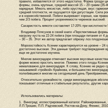
правило, избавляется от этого недостатка. Форма грозди 
формы, очень крупные, средней массой 15 – 20 грамм (35-4
нарядные. Мякоть мясистая, либо хрустящая, вкус гармони
средней плотности, не ощущается при дегустации. Сила рос
и в корнесобственной. Побеги вызревают хорошо, как прав
чем 2/3 побега. Процент укореняемости черенков высокий.
Сахаристость мякоти составляет 17-20% при кислотности 5
Владимир Плясунов в своей книге «Перспективные формы
нагрузку куста на 22-24 побега (при площади питания от 4 
– 30 – 35. Этот же автор предлагает обрезку лоз плодоношен
Морозостойкость Ксении характеризуется на уровне – 24 г
достаточно высокая. Эти данные требуют подтверждения вр
еще не достаточно изучена.
Многие виноградари отмечают высокие вкусовые качества К
форме можно простить многое. Помимо этого плоды Ксении
немаловажно для виноградаря. К слову, Ксению не редко с
называемой «тройкой» Крайнова, и большинство виноградар
полюбившиеся многим на сегодняшний день Преображение,
Относительно урожайности, среди виноградоводов абсолют
показывает отличные и стабильные результаты, другие хар
Использовались материалы:
1. Виноград: иллюстрированный каталог. Районированные, 
Л.П.Трошин, П.П. Радчевский, Ростов-на-Дону, Феникс, 2010