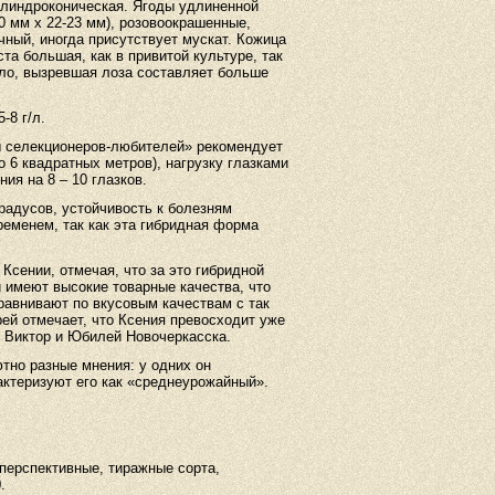
цилиндроконическая. Ягоды удлиненной
0 мм х 22-23 мм), розовоокрашенные,
чный, иногда присутствует мускат. Кожица
та большая, как в привитой культуре, так
ило, вызревшая лоза составляет больше
-8 г/л.
 селекционеров-любителей» рекомендует
до 6 квадратных метров), нагрузку глазками
ия на 8 – 10 глазков.
радусов, устойчивость к болезням
еменем, так как эта гибридная форма
сении, отмечая, что за это гибридной
 имеют высокие товарные качества, что
равнивают по вкусовым качествам с так
ей отмечает, что Ксения превосходит уже
 Виктор и Юбилей Новочеркасска.
но разные мнения: у одних он
актеризуют его как «среднеурожайный».
перспективные, тиражные сорта,
.