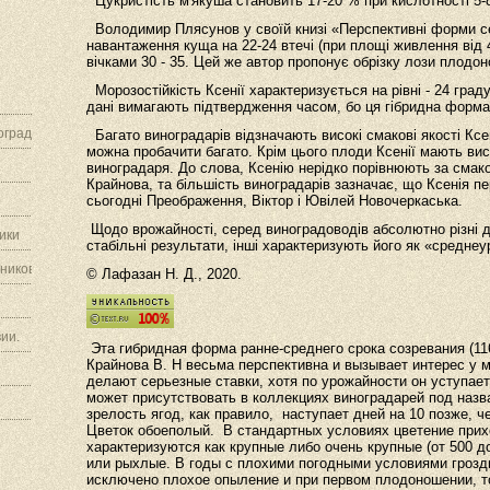
Цукристість м'якуша становить 17-20 % при кислотності 5-8 
Володимир Плясунов у своїй книзі «Перспективні форми с
навантаження куща на 22-24 втечі (при площі живлення від 
вічками 30 - 35. Цей же автор пропонує обрізку лози плодон
Морозостійкість Ксенії характеризується на рівні - 24 граду
дані вимагають підтвердження часом, бо ця гібридна форма
граду.
Багато виноградарів відзначають високі смакові якості Ксен
можна пробачити багато. Крім цього плоди Ксенії мають вис
виноградаря. До слова, Ксенію нерідко порівнюють за смако
Крайнова, та більшість виноградарів зазначає, що Ксенія 
сьогодні Преображення, Віктор і Ювілей Новочеркаська.
Щодо врожайності, серед виноградоводів абсолютно різні ду
ики
стабільні результати, інші характеризують його як «средне
ников.
© Лафазан Н. Д., 2020.
ии.
Эта гибридная форма ранне-среднего срока созревания (11
Крайнова В. Н весьма перспективна и вызывает интерес у м
делают серьезные ставки, хотя по урожайности он уступае
может присутствовать в коллекциях виноградарей под наз
зрелость ягод, как правило, наступает дней на 10 позже, ч
Цветок обоеполый. В стандартных условиях цветение прих
характеризуются как крупные либо очень крупные (от 500 д
или рыхлые. В годы с плохими погодными условиями грозд
исключено плохое опыление и при первом плодоношении, то