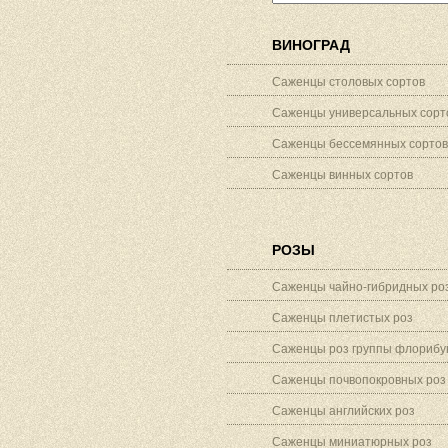
ВИНОГРАД
Саженцы столовых сортов
Саженцы универсальных сорт
Саженцы бессемянных сортов
Саженцы винных сортов
РОЗЫ
Саженцы чайно-гибридных ро
Саженцы плетистых роз
Саженцы роз группы флорибу
Саженцы почвопокровных роз
Саженцы английских роз
Саженцы миниатюрных роз