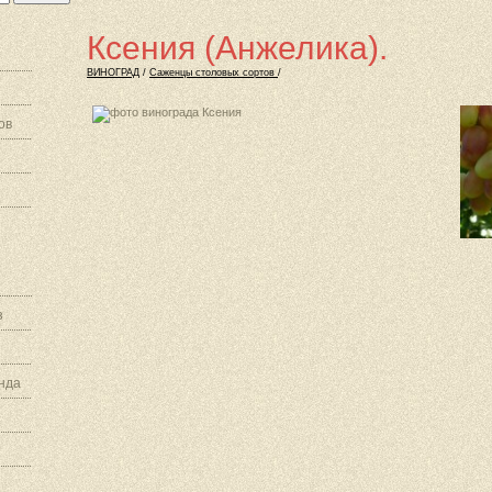
Ксения (Анжелика).
ВИНОГРАД
/
Саженцы столовых сортов
/
ов
з
нда