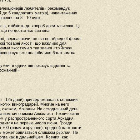
г / л.
елекціонерів любителів» рекомендує
4 до 6 квадратних метрів), навантаження
ошення на 8 - 10 очок.
сів, стійкість до хвороб досить висока. Ці
 ще не достатньо вивчена.
ії, відзначаючи, що за це гібридної формі
окі товарні якості, що важливо для
вими якостями з так званої «трійкою»
перевершує вже полюбилися багатьом на
мки: в одних він показує відмінні та
урожайний».
6 - 125 дней) принадлежащая к селекции
ногих виноградарей. Многие на него
т, скажем, Аркадии. На сегодняшний день
ванием-синонимом Анжелика. Техническая
ем у распространенного сорта Аркадия.
одится на первые числа июня. Грозди
о 700 грамм и крупнее), средней плотности
ь может завязаться слишком рыхлая. Не
гда как в дальнейшем, Ксения, как