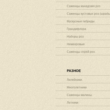
Саженцы канадских роз
Саженцы кустовых роз (шрабы
Мускусные гибриды.
Грандифлора
Наборы роз
Немахровые
Саженцы спрей роз.
РАЗНОЕ
Лилейники.
Многолетники
Саженцы малины.
Летники