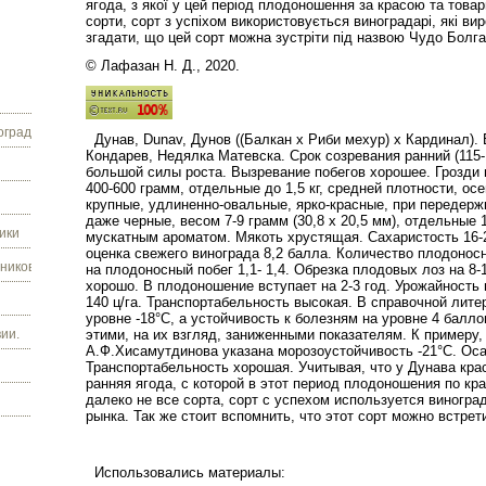
ягода, з якої у цей період плодоношення за красою та товар
сорти, сорт з успіхом використовується виноградарі, які в
згадати, що цей сорт можна зустріти під назвою Чудо Болгар
© Лафазан Н. Д., 2020.
граду.
Дунав, Dunav, Дунов ((Балкан х Риби мехур) х Кардинал).
Кондарев, Недялка Матевска. Срок созревания ранний (115-
большой силы роста. Вызревание побегов хорошее. Грозди 
400-600 грамм, отдельные до 1,5 кг, средней плотности, ос
крупные, удлиненно-овальные, ярко-красные, при передер
даже черные, весом 7-9 грамм (30,8 x 20,5 мм), отдельные 
ики
мускатным ароматом. Мякоть хрустящая. Сахаристость 16-2
оценка свежего винограда 8,2 балла. Количество плодонос
ников.
на плодоносный побег 1,1- 1,4. Обрезка плодовых лоз на 8-
хорошо. В плодоношение вступает на 2-3 год. Урожайность 
140 ц/га. Транспортабельность высокая. В справочной лите
уровне -18°С, а устойчивость к болезням на уровне 4 балло
ии.
этими, на их взгляд, заниженными показателям. К примеру,
А.Ф.Хисамутдинова указана морозоустойчивость -21°С. Ос
Транспортабельность хорошая. Учитывая, что у Дунава крас
ранняя ягода, с которой в этот период плодоношения по кр
далеко не все сорта, сорт с успехом используется виногр
рынка. Так же стоит вспомнить, что этот сорт можно встре
Использовались материалы: