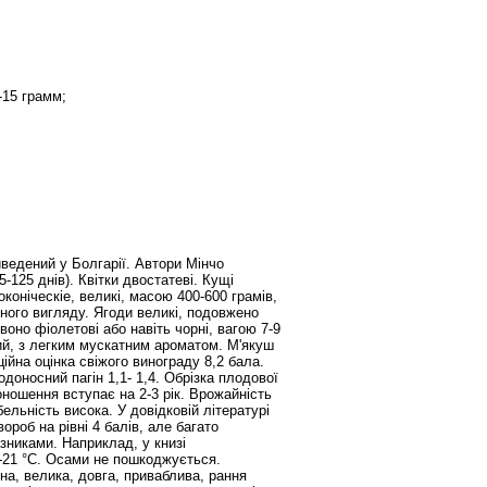
-15 грамм;
иведений у Болгарії. Автори Мінчо
-125 днів). Квітки двостатеві. Кущі
оконіческіе, великі, масою 400-600 грамів,
арного вигляду. Ягоди великі, подовжено
воно фіолетові або навіть чорні, вагою 7-9
йний, з легким мускатним ароматом. М'якуш
ційна оцінка свіжого винограду 8,2 бала.
одоносний пагін 1,1- 1,4. Обрізка плодової
ношення вступає на 2-3 рік. Врожайність
бельність висока. У довідковій літературі
вороб на рівні 4 балів, але багато
азниками. Наприклад, у книзі
 -21 °С. Осами не пошкоджується.
на, велика, довга, приваблива, рання