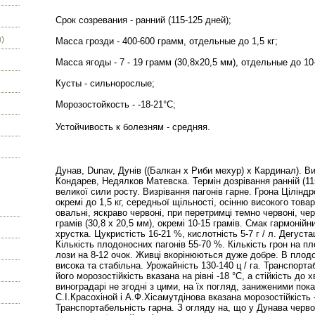
С
рок созревания - ранний (115-125 дней);
)
Масса грозди - 400-600 грамм, отдельные до 1,5 кг;
Масса ягоды - 7 - 19 грамм (30,8х20,5 мм), отдельные до 10
Кусты - сильнорослые;
Морозостойкость - -18-21°С;
Устойчивость к болезням - средняя.
Дунав, Dunav, Дунів ((Балкан х Риби мехур) х Кардинал). В
Кондарев, Недялков Матевска. Термін дозрівання ранній (115
великої сили росту. Визрівання пагонів гарне. Грона Ціліндр
окремі до 1,5 кг, середньої щільності, осінню високого тов
овальні, яскраво червоні, при перетримці темно червоні, чер
грамів (30,8 x 20,5 мм), окремі 10-15 грамів. Смак гармоні
хрустка. Цукристість 16-21 %, кислотність 5-7 г / л. Дегуста
Кількість плодоносних пагонів 55-70 %. Кількість грон на пл
лози на 8-12 очок. Живці вкорінюються дуже добре. В плодо
висока та стабільна. Урожайність 130-140 ц / га. Транспорта
його морозостійкість вказана на рівні -18 °С, а стійкість до х
виноградарі не згодні з цими, на їх погляд, заниженими пок
С.І.Красохіной і А.Ф.Хісамутдінова вказана морозостійкість
Транспортабельність гарна. З огляду на, що у Дунава черво