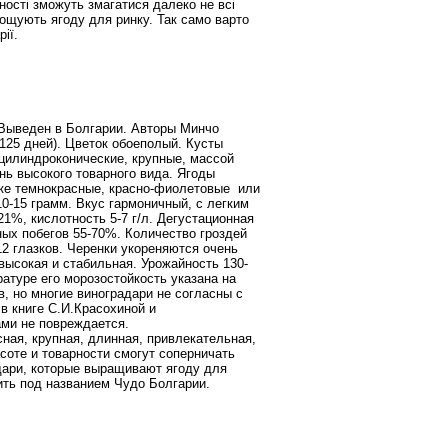
ності зможуть змагатися далеко не всі
ирощують ягоду для ринку. Так само варто
ії.
 Выведен в Болгарии. Авторы Минчо
125 дней). Цветок обоеполый. Кусты
цилиндроконические, крупные, массой
ень высокого товарного вида. Ягоды
жке темнокрасные, красно-фиолетовые
или
10-15 грамм. Вкус гармоничный, с легким
1%, кислотность 5-7 г/л. Дегустационная
ных побегов 55-70%. Количество гроздей
12 глазков. Черенки укореняются очень
высокая и стабильная. Урожайность 130-
ратуре его морозостойкость указана на
в, но многие виноградари не согласны с
 в книге С.И.Красохиной и
ами не повреждается.
ная, крупная, длинная, привлекательная,
асоте и товарности смогут соперничать
адари, которые выращивают ягоду для
тить под названием Чудо Болгарии.