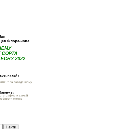
О компании
Как купить
Фотогалерея
Статьи
Опт
Контак
Вас
нцев Флора-нова.
ШЕМУ
 СОРТА
ЕСНУ 2022
ов. на сайт
тимент по посадочному
обавлены:
фотографию и самый
робности можно