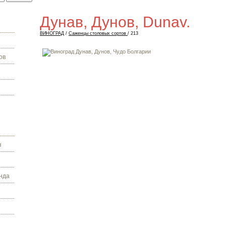
Дунав, Дунов, Dunav.
ВИНОГРАД
/
Саженцы столовых сортов
/ 213
ов
з
нда