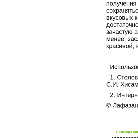
получения 
сохранятьс
вкусовых к
достаточн
зачастую а
менее, зас
красивой, 
Использо
1. Столо
С.И. Хисам
2. Интерн
© Лафазан 
Саженцы вин