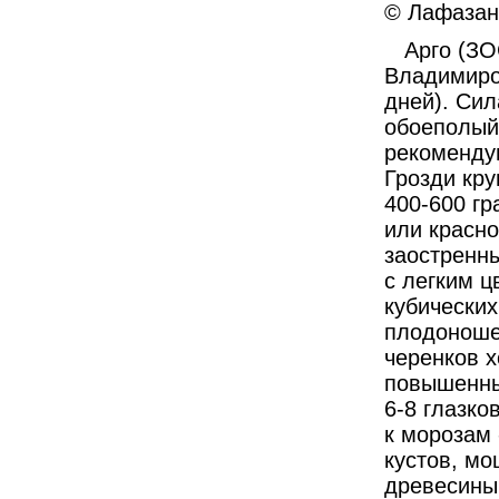
© Лафазан 
Арго (ЗОС
Владимиров
дней). Сил
обоеполый
рекомендую
Грозди кр
400-600 гр
или красн
заостренны
с легким ц
кубических
плодоношен
черенков х
повышенны
6-8 глазко
к морозам 
кустов, м
древесины