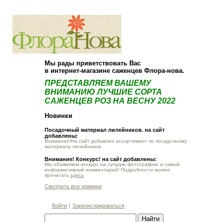
О компании
Как купить
Мы рады приветствовать Вас
в интернет-магазине саженцев Флора-нова.
ПРЕДСТАВЛЯЕМ ВАШЕМУ
ВНИМАНИЮ ЛУЧШИЕ СОРТА
САЖЕНЦЕВ РОЗ НА ВЕСНУ 2022
Новинки
Посадочный материал лилейников. на сайт
добавлены:
Внимание!На сайт добавлен ассортимент по посадочному
материалу лилейников.
Внимание! Конкурс! на сайт добавлены:
Мы объявляем конкурс на лучшую фотографию и самый
информативный комментарий! Подробности можно
прочитать
здесь
Смотреть все новинки
Войти
Зарегистрироваться