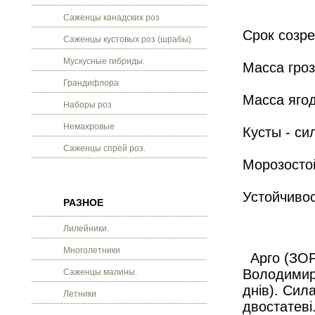
Саженцы канадских роз
Срок созре
Саженцы кустовых роз (шрабы)
Мускусные гибриды.
Масса гро
Грандифлора
Масса ягод
Наборы роз
Немахровые
Кусты - си
Саженцы спрей роз.
Морозостой
Устойчивос
РАЗНОЕ
Лилейники.
Многолетники
Арго (ЗОР-
Володимиро
Саженцы малины.
днів). Сил
Летники
двостатеві