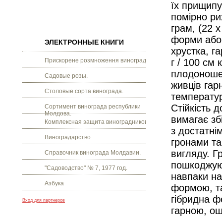
їх прищипув
помірно ри
грам, (22 
форми або 
ЭЛЕКТРОННЫЕ КНИГИ
хрустка, г
Прискорене розмноження винограду.
г / 100 см 
плодоношен
Садовые розы.
живців гар
Столовые сорта винограда.
температур
Стійкість д
Сортимент винограда республики
Молдова.
вимагає зб
Комплексная защита виноградников.
з достатні
Виноградарство.
гронами та
вигляду. Г
Справочник винограда Молдавии.
пошкоджуюч
"Садоводство" № 7, 1977 год.
навпаки на
Азбука
формою, та
гібридна ф
Вход для партнеров
гарною, ош