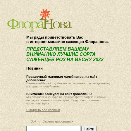
О компании
Как купить
Мы рады приветствовать Вас
в интернет-магазине саженцев Флора-нова.
ПРЕДСТАВЛЯЕМ ВАШЕМУ
ВНИМАНИЮ ЛУЧШИЕ СОРТА
САЖЕНЦЕВ РОЗ НА ВЕСНУ 2022
Новинки
Посадочный материал лилейников. на сайт
добавлены:
Внимание!На сайт добавлен ассортимент по посадочному
материалу лилейников.
Внимание! Конкурс! на сайт добавлены:
Мы объявляем конкурс на лучшую фотографию и самый
информативный комментарий! Подробности можно
прочитать
здесь
Смотреть все новинки
Войти
Зарегистрироваться