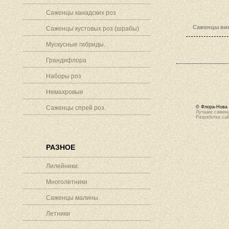
Саженцы канадских роз
Саженцы вин
Саженцы кустовых роз (шрабы)
Мускусные гибриды.
Грандифлора
Наборы роз
Немахровые
Саженцы спрей роз.
© Флора-Нова 
Лучшие саженц
Разработка са
РАЗНОЕ
Лилейники.
Многолетники
Саженцы малины.
Летники