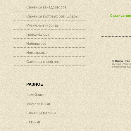
Саженцы канадских роз
Саженцы вин
Саженцы кустовых роз (шрабы)
Мускусные гибриды.
Грандифлора
Наборы роз
Немахровые
Саженцы спрей роз.
© Флора-Нова 
Лучшие саженц
Разработка са
РАЗНОЕ
Лилейники.
Многолетники
Саженцы малины.
Летники