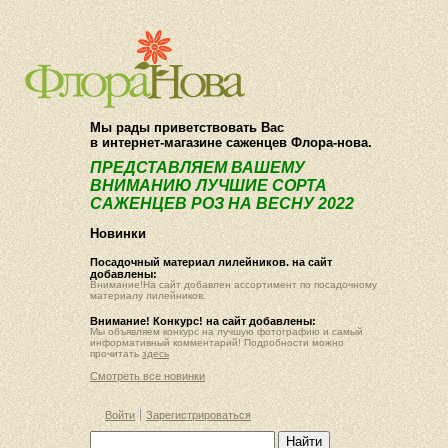
О компании
Как купить
Мы рады приветствовать Вас
в интернет-магазине саженцев Флора-нова.
ПРЕДСТАВЛЯЕМ ВАШЕМУ
ВНИМАНИЮ ЛУЧШИЕ СОРТА
САЖЕНЦЕВ РОЗ НА ВЕСНУ 2022
Новинки
Посадочный материал лилейников. на сайт
добавлены:
Внимание!На сайт добавлен ассортимент по посадочному
материалу лилейников.
Внимание! Конкурс! на сайт добавлены:
Мы объявляем конкурс на лучшую фотографию и самый
информативный комментарий! Подробности можно
прочитать
здесь
Смотреть все новинки
Войти
Зарегистрироваться