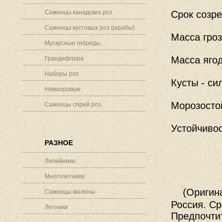
Саженцы канадских роз
Срок созре
Саженцы кустовых роз (шрабы)
Масса гроз
Мускусные гибриды.
Масса ягод
Грандифлора
Наборы роз
Кусты - с
Немахровые
Морозостой
Саженцы спрей роз.
Устойчивос
РАЗНОЕ
Лилейники.
Многолетники
(Оригин
Саженцы малины.
Россия. Ср
Летники
Предпочти