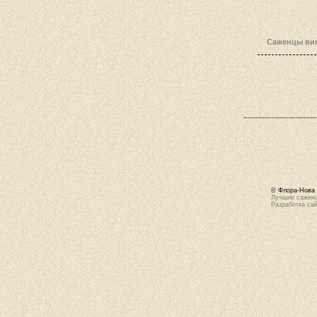
Саженцы вин
© Флора-Нова 
Лучшие саженц
Разработка са