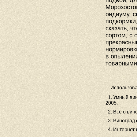
подвои, дл
Морозостой
оидиуму, с
подкормки,
сказать, ч
сортом, с 
прекрасным
нормировки
в опылении
товарными
Использова
1. Умный в
2005.
2. Всё о вин
3. Виноград 
4. Интернет-