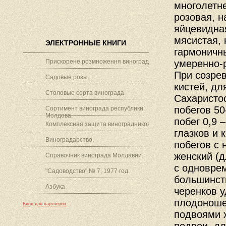
многолетн
розовая, н
яйцевидна
мясистая, 
ЭЛЕКТРОННЫЕ КНИГИ
гармоничны
Прискорене розмноження винограду.
умеренно-р
При созрев
Садовые розы.
кистей, дл
Столовые сорта винограда.
Сахаристос
побегов 50
Сортимент винограда республики
Молдова.
побег 0,9 –
Комплексная защита виноградников.
глазков и 
Виноградарство.
побегов с 
женский (
Справочник винограда Молдавии.
с одноврем
"Садоводство" № 7, 1977 год.
большинст
Азбука
черенков 
плодоношен
Вход для партнеров
подвоями 