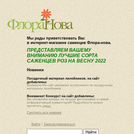
О компании
Как купить
Мы рады приветствовать Вас
в интернет-магазине саженцев Флора-нова.
ПРЕДСТАВЛЯЕМ ВАШЕМУ
ВНИМАНИЮ ЛУЧШИЕ СОРТА
САЖЕНЦЕВ РОЗ НА ВЕСНУ 2022
Новинки
Посадочный материал лилейников. на сайт
добавлены:
Внимание!На сайт добавлен ассортимент по посадочному
материалу лилейников.
Внимание! Конкурс! на сайт добавлены:
Мы объявляем конкурс на лучшую фотографию и самый
информативный комментарий! Подробности можно
прочитать
здесь
Смотреть все новинки
Войти
Зарегистрироваться