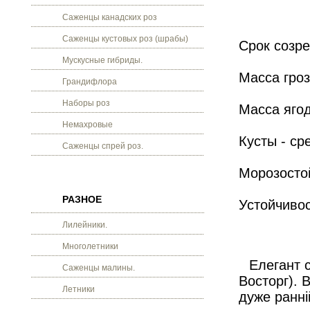
Саженцы канадских роз
Саженцы кустовых роз (шрабы)
Срок созре
Мускусные гибриды.
Масса гро
Грандифлора
Наборы роз
Масса ягод
Немахровые
Кусты - ср
Саженцы спрей роз.
Морозостой
РАЗНОЕ
Устойчивос
Лилейники.
Многолетники
Елегант с
Саженцы малины.
Восторг). 
Летники
дуже ранні