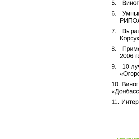
5.
Виног
6.
Умный
РИПОЛ
7.
Выращ
Корсук
8.
Приме
2006 г
9.
10 лу
«Огоро
10. Вино
«Донбасс
11. Инте