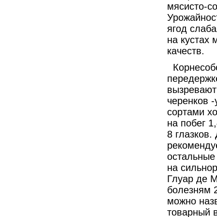
мясисто-со
Урожайност
ягод слаба
на кустах 
качеств.
Корнесоб
передержк
вызревают 
черенков 
сортами х
на побег 1,
8 глазков.
рекомендуе
остальные 
на сильнор
Глуар де М
болезням 2
можно назв
товарный в