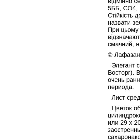
відмінно с
5ББ, CO4, 
Стійкість 
назвати зе
При цьому 
відзначают
смачний, н
© Лафазан 
Элегант с
Восторг).
очень ранн
периода.
Лист сре
Цветок о
цилиндроко
или 29 х 2
заостренн
сахаронако