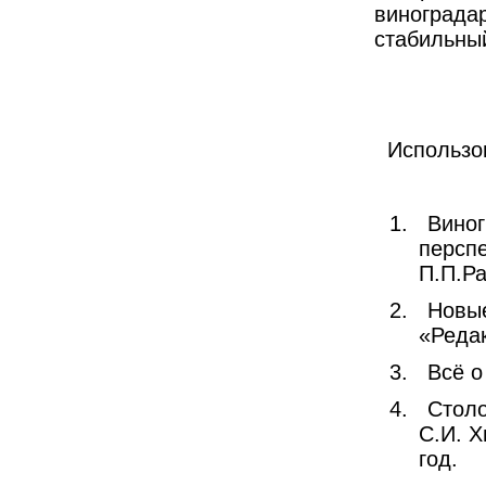
виноградар
стабильный
Использо
1.
Виног
перспе
П.П.Ра
2.
Новые
«Редак
3.
Всё о
4.
Столо
С.И. Х
год.