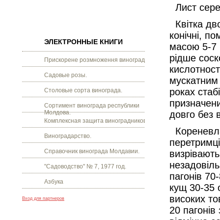
Лист серед
Квітка дво
конічні, по
ЭЛЕКТРОННЫЕ КНИГИ
масою 5-7 
рідше соск
Прискорене розмноження винограду.
кислотності
Садовые розы.
мускатним 
роках стаб
Столовые сорта винограда.
призначени
Сортимент винограда республики
Молдова.
довго без 
Комплексная защита виноградников.
Кореневла
Виноградарство.
перетримці
Справочник винограда Молдавии.
визрівають
незадовіль
"Садоводство" № 7, 1977 год.
пагонів 70
Азбука
кущ 30-35 
високих то
Вход для партнеров
20 пагонів