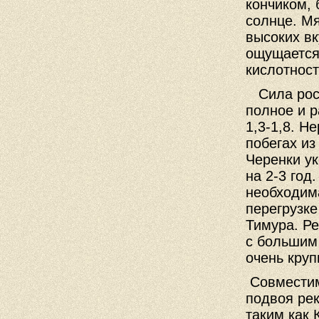
кончиком, 
солнце. Мя
высоких вк
ощущается.
кислотност
Сила рос
полное и р
1,3-1,8. Н
побегах из
Черенки у
на 2-3 год
необходима
перегрузк
Тимура. Ре
с большим 
очень круп
Совместим
подвоя ре
таким как 