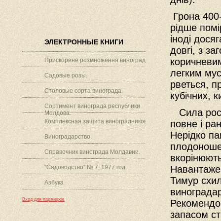
Грона 400-6
рідше помі
іноді дося
ЭЛЕКТРОННЫЕ КНИГИ
довгі, з з
коричневим
Прискорене розмноження винограду.
легким мус
Садовые розы.
рветься, пр
Столовые сорта винограда.
кубічних, к
Сортимент винограда республики
Сила рост
Молдова.
Комплексная защита виноградников.
повне і ра
Нерідко па
Виноградарство.
плодоношен
Справочник винограда Молдавии.
вкорінюють
"Садоводство" № 7, 1977 год.
Навантажен
Тимур схи
Азбука
виноградар
Вход для партнеров
Рекомендов
запасом ст