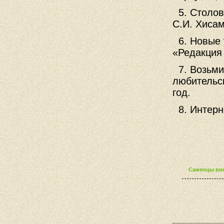
5. Столо
С.И. Хисам
6. Новые
«Редакция 
7. Возьм
любительск
год.
8. Интерн
Саженцы вин