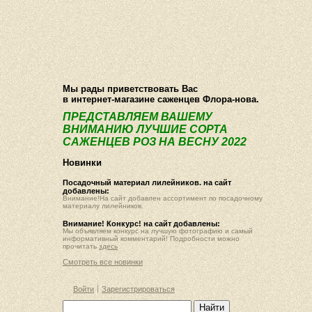
О компании
Как купить
Фотогалерея
Статьи
Опт
Контакт
Мы рады приветствовать Вас
в интернет-магазине саженцев Флора-нова.
ПРЕДСТАВЛЯЕМ ВАШЕМУ
ВНИМАНИЮ ЛУЧШИЕ СОРТА
САЖЕНЦЕВ РОЗ НА ВЕСНУ 2022
Новинки
Посадочный материал лилейников. на сайт
добавлены:
Внимание!На сайт добавлен ассортимент по посадочному
материалу лилейников.
Внимание! Конкурс! на сайт добавлены:
Мы объявляем конкурс на лучшую фотографию и самый
информативный комментарий! Подробности можно
прочитать
здесь
Смотреть все новинки
Войти
Зарегистрироваться