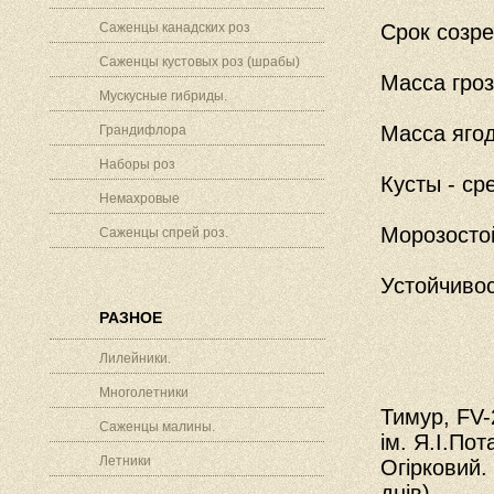
Саженцы канадских роз
Срок созре
Саженцы кустовых роз (шрабы)
Масса гро
Мускусные гибриды.
Масса ягод
Грандифлора
Наборы роз
Кусты - с
Немахровые
Морозостой
Саженцы спрей роз.
Устойчивос
РАЗНОЕ
Лилейники.
Многолетники
Тимур, FV-
Саженцы малины.
ім. Я.І.Пот
Летники
Огірковий.
днів).