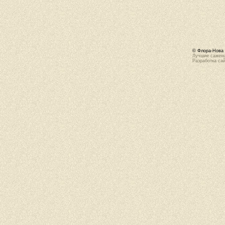
© Флора-Нова 
Лучшие саженц
Разработка са