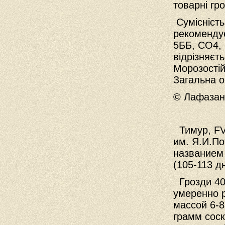
товарні гро
Сумісність
рекомендує
5ББ, СО4, 
відрізняєт
Морозостійк
Загальна о
© Лафазан 
Тимур,
F
им. Я.И.По
названием
(105-113 д
Грозди 4
умеренно 
массой 6-8
грамм сос