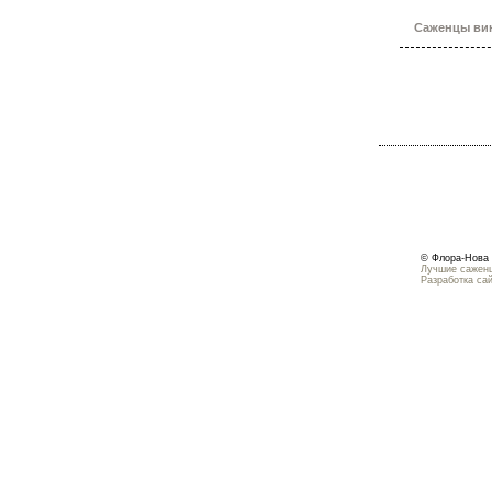
Саженцы вин
© Флора-Нова 
Лучшие саженц
Разработка са