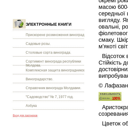
окремі рок
масою 600-
середньої щ
вигляду. Я
ЭЛЕКТРОННЫЕ КНИГИ
овальні, р
фіолетовог
Прискорене розмноження винограду.
смаку. Шкі
Садовые розы.
м'якоті сві
Столовые сорта винограда.
Відсоток в
Сортимент винограда республики
Стійкість 
Молдова.
достовірни
Комплексная защита виноградников.
випробуван
Виноградарство.
© Лафазан 
Справочник винограда Молдавии.
"Садоводство" № 7, 1977 год.
Азбука
Аристократ
созревания
Вход для партнеров
Цветок о