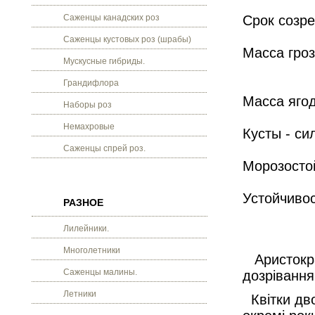
Саженцы канадских роз
Срок созре
Саженцы кустовых роз (шрабы)
Масса гроз
Мускусные гибриды.
Грандифлора
Масса ягод
Наборы роз
Немахровые
Кусты - с
Саженцы спрей роз.
Морозостой
Устойчивос
РАЗНОЕ
Лилейники.
Многолетники
Аристокра
Саженцы малины.
дозрівання
Летники
Квітки дво