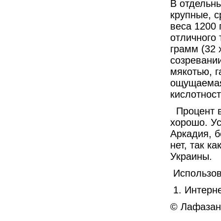
В отдельн
крупные, с
веса 1200 
отличного 
грамм (32 
созревании
мякотью, г
ощущаемая
кислотность
Процент 
хорошо. Ус
Аркадия, 
нет, так к
Украины.
Использов
1. Интерн
©
Лафазан 