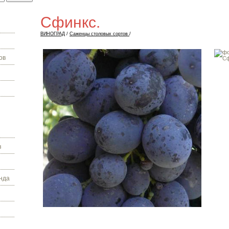
Сфинкс.
ВИНОГРАД
/
Саженцы столовых сортов
/
ов
з
нда