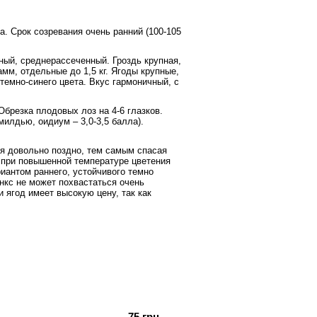
. Срок созревания очень ранний (100-105
ный, среднерассеченный. Гроздь крупная,
мм, отдельные до 1,5 кг. Ягоды крупные,
 темно-синего цвета. Вкус гармоничный, с
брезка плодовых лоз на 4-6 глазков.
илдью, оидиум – 3,0-3,5 балла).
ся довольно поздно, тем самым спасая
о при повышенной температуре цветения
иантом раннего, устойчивого темно
нкс не может похвастаться очень
 ягод имеет высокую цену, так как
75 грн.