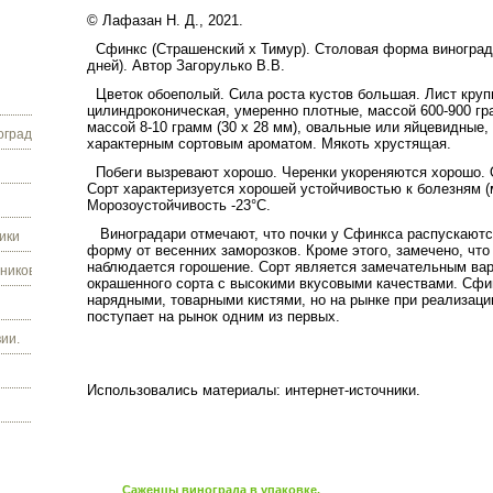
© Лафазан Н. Д., 2021.
Сфинкс (Страшенский х Тимур). Столовая форма винограда
дней). Автор Загорулько В.В.
Цветок обоеполый. Сила роста кустов большая. Лист круп
цилиндроконическая, умеренно плотные, массой 600-900 гра
массой 8-10 грамм (30 х 28 мм), овальные или яйцевидные,
граду.
характерным сортовым ароматом. Мякоть хрустящая.
Побеги вызревают хорошо. Черенки укореняются хорошо. О
Сорт характеризуется хорошей устойчивостью к болезням (м
Морозоустойчивость -23°С.
Виноградари отмечают, что почки у Сфинкса распускают
ики
форму от весенних заморозков. Кроме этого, замечено, чт
наблюдается горошение. Сорт является замечательным вар
ников.
окрашенного сорта с высокими вкусовыми качествами. Сфи
нарядными, товарными кистями, но на рынке при реализации
поступает на рынок одним из первых.
ии.
Использовались материалы: интернет-источники.
Саженцы винограда в упаковке.