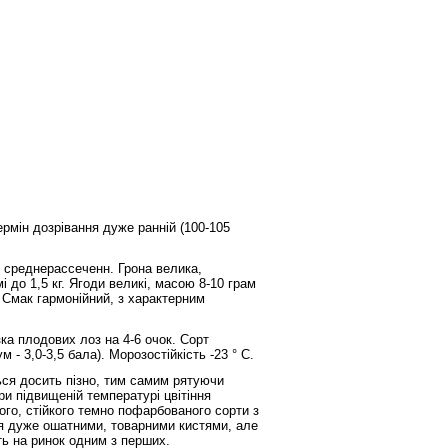
рмін дозрівання дуже ранній (100-105
, среднерассеченн. Грона велика,
і до 1,5 кг. Ягоди великі, масою 8-10 грам
. Смак гармонійний, з характерним
ка плодових лоз на 4-6 очок. Сорт
 - 3,0-3,5 бала). Морозостійкість -23 ° С.
ся досить пізно, тим самим рятуючи
ри підвищеній температурі цвітіння
ого, стійкого темно пофарбованого сорти з
я дуже ошатними, товарними кистями, але
ить на ринок одним з перших.