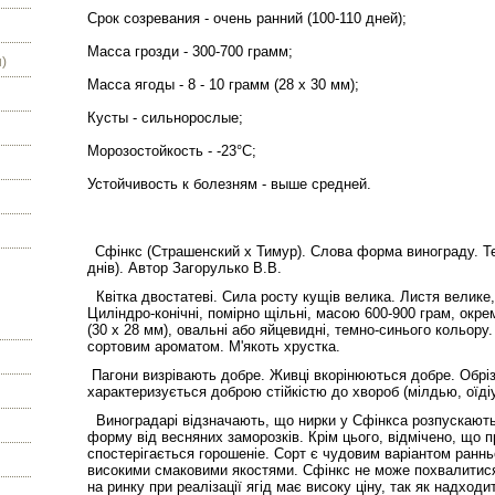
Срок созревания - очень ранний (100-110 дней);
Масса грозди - 300-700 грамм;
)
Масса ягоды - 8 - 10 грамм (28 х 30 мм);
Кусты - сильнорослые;
Морозостойкость - -23°С;
Устойчивость к болезням - выше средней.
Сфінкс (Страшенский х Тимур). Слова форма винограду. Те
днів). Автор Загорулько В.В.
Квітка двостатеві. Сила росту кущів велика. Листя велике
Циліндро-конічні, помірно щільні, масою 600-900 грам, окрем
(30 х 28 мм), овальні або яйцевидні, темно-синього кольору
сортовим ароматом. М'якоть хрустка.
Пагони визрівають добре. Живці вкорінюються добре. Обріз
характеризується доброю стійкістю до хвороб (мілдью, оїдіум
Виноградарі відзначають, що нирки у Сфінкса розпускають
форму від весняних заморозків. Крім цього, відмічено, що п
спостерігається горошеніе. Сорт є чудовим варіантом раннь
високими смаковими якостями. Сфінкс не може похвалитис
на ринку при реалізації ягід має високу ціну, так як надход