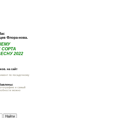
О компании
Как купить
Фотогалерея
Статьи
Опт
Контак
Вас
нцев Флора-нова.
ШЕМУ
 СОРТА
ЕСНУ 2022
ов. на сайт
тимент по посадочному
обавлены:
фотографию и самый
робности можно