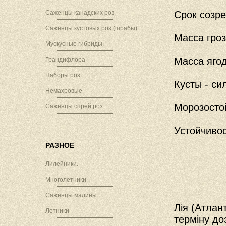
Саженцы канадских роз
Срок созре
Саженцы кустовых роз (шрабы)
Масса гроз
Мускусные гибриды.
Масса ягод
Грандифлора
Наборы роз
Кусты - си
Немахровые
Морозостой
Саженцы спрей роз.
Устойчивос
РАЗНОЕ
Лилейники.
Многолетники
Саженцы малины.
Лія (Атлан
Летники
терміну до