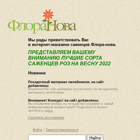
О компании
Как купить
Мы рады приветствовать Вас
в интернет-магазине саженцев Флора-нова.
ПРЕДСТАВЛЯЕМ ВАШЕМУ
ВНИМАНИЮ ЛУЧШИЕ СОРТА
САЖЕНЦЕВ РОЗ НА ВЕСНУ 2022
Новинки
Посадочный материал лилейников. на сайт
добавлены:
Внимание!На сайт добавлен ассортимент по посадочному
материалу лилейников.
Внимание! Конкурс! на сайт добавлены:
Мы объявляем конкурс на лучшую фотографию и самый
информативный комментарий! Подробности можно
прочитать
здесь
Смотреть все новинки
Войти
Зарегистрироваться