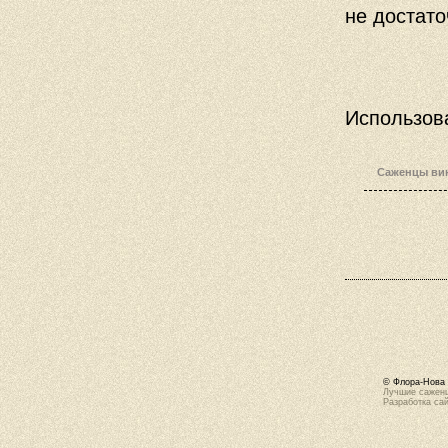
не достато
Использов
Саженцы вин
© Флора-Нова 
Лучшие саженц
Разработка са