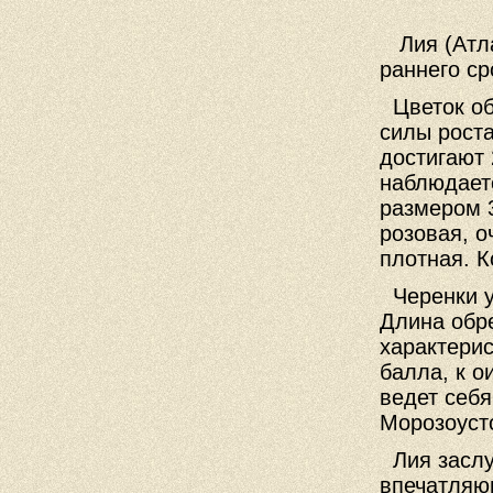
Лия (Атл
раннего ср
Цветок о
силы роста
достигают 
наблюдаетс
размером 3
розовая, о
плотная. К
Черенки 
Длина обре
характерис
балла, к о
ведет себя
Морозоусто
Лия засл
впечатляющ