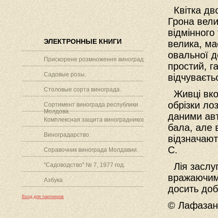
Квітка дво
Грона вели
відмінного
ЭЛЕКТРОННЫЕ КНИГИ
велика, ма
овальної д
Прискорене розмноження винограду.
простий, г
Садовые розы.
відчуваєть
Столовые сорта винограда.
Живці вкор
обрізки ло
Сортимент винограда республики
Молдова.
даними авт
Комплексная защита виноградников.
бала, але 
Виноградарство.
відзначают
С.
Справочник винограда Молдавии.
Лія заслуг
"Садоводство" № 7, 1977 год.
вражаючими
Азбука
досить доб
Вход для партнеров
© Лафазан 