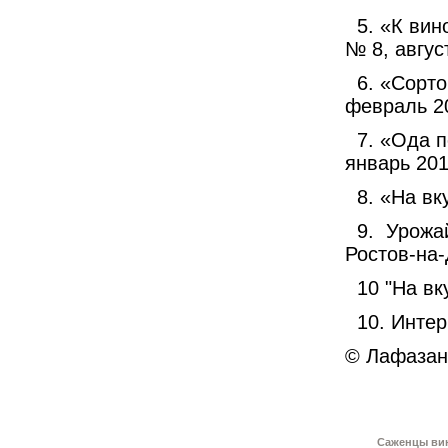
5. «К вин
№ 8, авгус
6. «Сорто
февраль 2
7. «Ода 
январь 201
8. «На вк
9.
Урожай
Ростов-на-
10 "На вку
10. Интер
© Лафазан
Саженцы вин