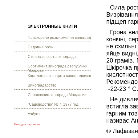
Сила росту
Визрівання
підщеп гар
ЭЛЕКТРОННЫЕ КНИГИ
Грона велик
Прискорене розмноження винограду.
конічні, с
не схильні
Садовые розы.
яйце видні
Столовые сорта винограда.
20 грамів.
Сортимент винограда республики
Шкірочка п
Молдова.
кислотност
Комплексная защита виноградников.
Рекомендов
Виноградарство.
-22-23 ° С
Справочник винограда Молдавии.
Не дивляч
"Садоводство" № 7, 1977 год.
встигла за
гарним тов
Азбука
називає Ан
Вход для партнеров
© Лафазан 