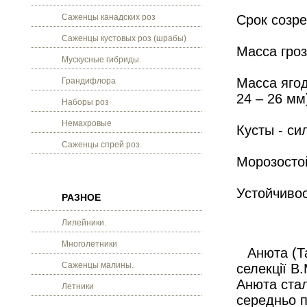
Саженцы канадских роз
Срок созре
Саженцы кустовых роз (шрабы)
Масса гро
Мускусные гибриды.
Масса яго
Грандифлора
24 –
26 мм
Наборы роз
Немахровые
Кусты - си
Саженцы спрей роз.
Морозостой
Устойчивос
РАЗНОЕ
Лилейники.
Многолетники
Анюта (Т
Саженцы малины.
селекції В
Анюта стал
Летники
середньо пі