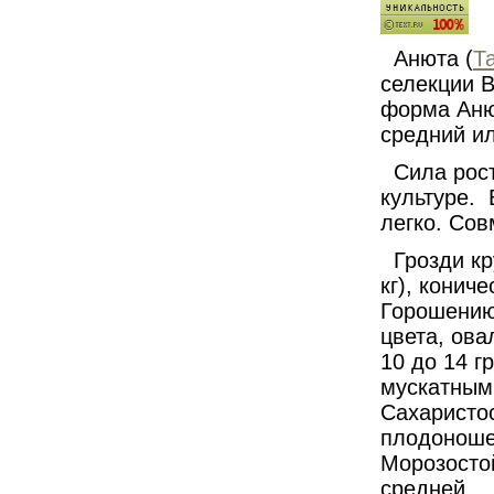
Анюта (
Т
селекции В
форма Аню
средний ил
Сила рост
культуре.
легко. Со
Грозди кр
кг), конич
Горошению
цвета, ова
10 до 14 г
мускатным
Сахаристос
плодоношен
Морозостой
средней.