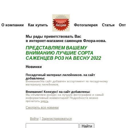
О компании
Как купить
Фотогалерея
Статьи
Опт
Мы рады приветствовать Вас
в интернет-магазине саженцев Флора-нова.
ПРЕДСТАВЛЯЕМ ВАШЕМУ
ВНИМАНИЮ ЛУЧШИЕ СОРТА
САЖЕНЦЕВ РОЗ НА ВЕСНУ 2022
Новинки
Посадочный материал лилейников. на сайт
добавлены:
Внимание!На сайт добавлен ассортимент по посадочному
материалу лилейников.
Внимание! Конкурс! на сайт добавлены:
Мы объявляем конкурс на лучшую фотографию и самый
информативный комментарий! Подробности можно
прочитать
здесь
Смотреть все новинки
Войти
Зарегистрироваться