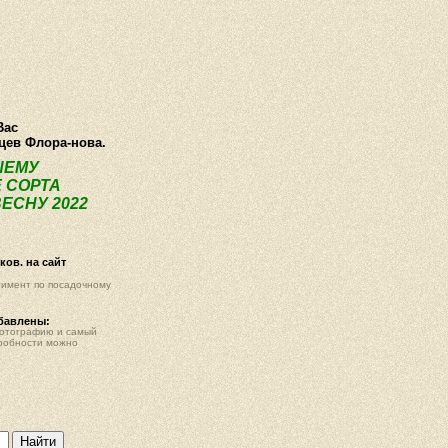
ея
Статьи
Опт
Контакты
Вас
нцев Флора-нова.
ШЕМУ
 СОРТА
ЕСНУ 2022
ов. на сайт
тимент по посадочному
обавлены:
фотографию и самый
робности можно