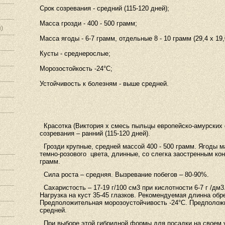
Срок созревания - средний (115-120 дней);
Масса грозди - 400 - 500 грамм;
)
Масса ягоды - 6-7 грамм, отдельные 8 - 10 грамм (29,4 х 19,
Кусты - среднерослые;
Морозостойкость -24°С;
Устойчивость к болезням - выше средней.
Красотка (Виктория х смесь пыльцы европейско-амурских 
созревания – ранний (115-120 дней).
Грозди крупные, средней массой 400 -
500 грамм
. Ягоды м
темно-розового
цвета, длинные, со слегка заостренным ко
грамм
.
Сила роста – средняя. Вызревание побегов – 80-90%.
Сахаристость – 17-19 г/100 см3 при кислотности 6-
7 г
/дм3.
Нагрузка на куст 35-45 глазков. Рекомендуемая длинна обре
Предположительная морозоустойчивость -24°С. Предполож
средней.
При выборе этой гибридной формы для посадки на своем у