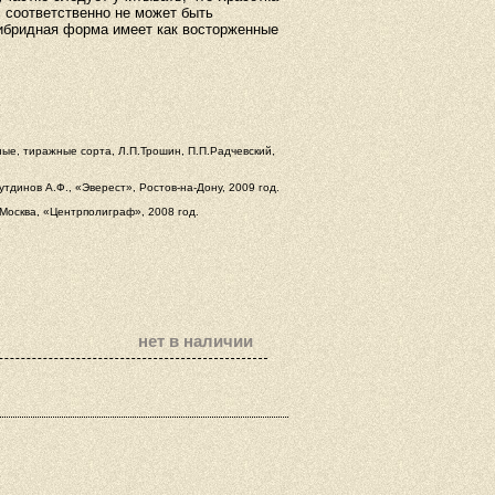
 соответственно не может быть
 гибридная форма имеет как восторженные
ые, тиражные сорта, Л.П.Трошин, П.П.Радчевский,
тдинов А.Ф., «Эверест», Ростов-на-Дону, 2009 год.
 Москва, «Центрполиграф», 2008 год.
нет в наличии