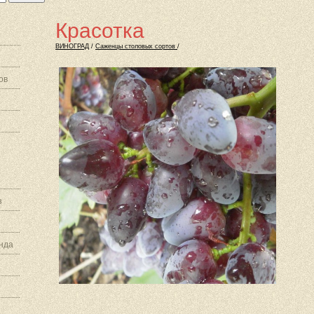
Красотка
ВИНОГРАД
/
Саженцы столовых сортов
/
ов
з
нда