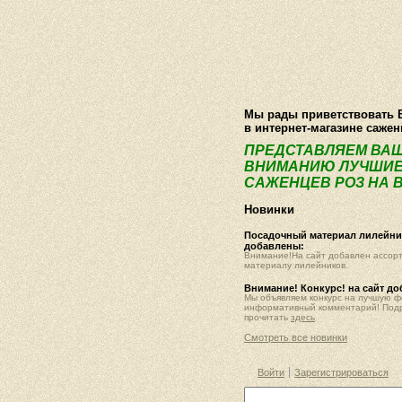
О компании
Как купить
Фотогалер
Мы рады приветствовать 
в интернет-магазине саже
ПРЕДСТАВЛЯЕМ ВА
ВНИМАНИЮ ЛУЧШИЕ
САЖЕНЦЕВ РОЗ НА В
Новинки
Посадочный материал лилейник
добавлены:
Внимание!На сайт добавлен ассор
материалу лилейников.
Внимание! Конкурс! на сайт д
Мы объявляем конкурс на лучшую 
информативный комментарий! Под
прочитать
здесь
Смотреть все новинки
Войти
Зарегистрироваться