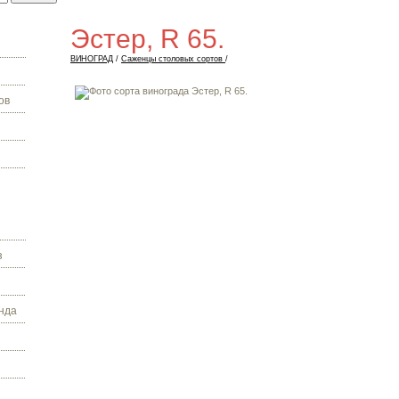
Эстер, R 65.
ВИНОГРАД
/
Саженцы столовых сортов
/
ов
з
нда