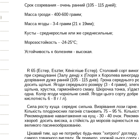
Срок созревания - очень ранний (105 - 115 дней);
Масса грозди - 400-600 грамм;
)
Масса ягоды - 3-4 грамм
(21 х 19мм)
;
Кусты - среднерослые или же среднесильные;
Морозостойкость - -24-25°С;
Устойчивость к болезням - высокая.
R 65 (Естер, Eszter, Кёнігліше Естер). Столовий сорт вин
при схрещуванні (Залу денді х (Глорія х Королева виноградн
дозрівання дуже ранній (105 - 115 днів). Грона середнього ро
досить щільні. Ягоди середнього розміру (3 - 4 грами), злег
щільна, хрустка, гармонійного смаку. Шкірочка тонка, з'їдає
одна. Колір ягоди чорнільне синій. Ягоди цього сорту добре
кислотність 6 - 8 г / л).
Сила росту куща середнє сильна. Визрівання лози гарне. У
Кількість плодоносних пагонів становить 75 – 95 %. Кількість
Рекомендоване навантаження на кущ - 30 - 40 очок. Рекомендо
хвороб досить висока, а стійкість до морозів оцінюється на 
великого пасинкообразованію.
Цікавий тим, що не потребує будь-яких "хитрого" догляду, 
самого товарного вигляду. Як правило, урожай цього сорту