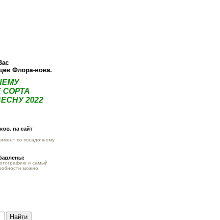
О компании
Как купить
Фотогалерея
Статьи
Опт
Контак
Вас
нцев Флора-нова.
ШЕМУ
 СОРТА
ЕСНУ 2022
ов. на сайт
тимент по посадочному
обавлены:
фотографию и самый
робности можно