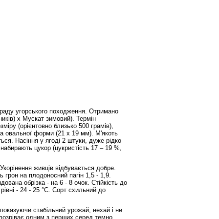
ограду угорського походження. Отримано
иків) х Мускат зимовий). Термін
зміру (орієнтовно близько 500 грамів),
ка овальної форми (21 х 19 мм). М'якоть
ться. Насіння у ягоді 2 штуки, дуже рідко
 набирають цукор (цукристість 17 – 19 %,
корінення живців відбувається добре.
 грон на плодоносний пагін 1,5 - 1,9.
вана обрізка - на 6 - 8 очок. Стійкість до
рівні - 24 - 25 °С. Сорт схильний до
показуючи стабільний урожай, нехай і не
 дозріває одним з перших серед темно