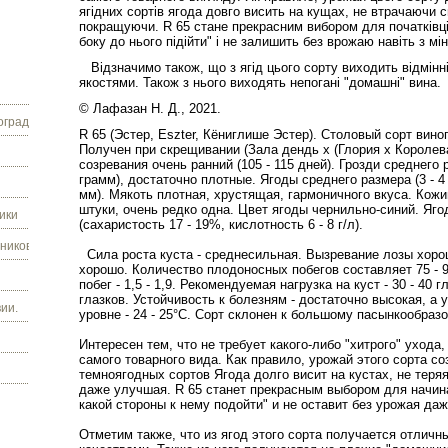
ягідних сортів ягода довго висить на кущах, не втрачаючи с
покращуючи. R 65 стане прекрасним вибором для початківців
боку до нього підійти" і не залишить без врожаю навіть з м
Відзначимо також, що з ягід цього сорту виходить відмінн
якостями. Також з нього виходять непогані "домашні" вина.
© Лафазан Н. Д., 2021.
граду.
R 65 (Эстер, Eszter, Кёниглише Эстер). Столовый сорт вин
Получен при скрещивании (Зала дендь х (Глория х Королева
созревания очень ранний (105 - 115 дней). Грозди среднего
грамм), достаточно плотные. Ягоды среднего размера (3 - 4
мм). Мякоть плотная, хрустящая, гармоничного вкуса. Кожи
штуки, очень редко одна. Цвет ягоды чернильно-синий. Яго
ики
(сахаристость 17 - 19%, кислотность 6 - 8 г/л).
ников.
Сила роста куста - среднесильная. Вызревание лозы хоро
хорошо. Количество плодоносных побегов составляет 75 - 
побег - 1,5 - 1,9. Рекомендуемая нагрузка на куст - 30 - 40 
глазков. Устойчивость к болезням - достаточно высокая, а 
ии.
уровне - 24 - 25°С. Сорт склонен к большому пасынкообраз
Интересен тем, что не требует какого-либо "хитрого" ухода
самого товарного вида. Как правило, урожай этого сорта с
темноягодных сортов Ягода долго висит на кустах, не теря
даже улучшая. R 65 станет прекрасным выбором для начин
какой стороны к нему подойти" и не оставит без урожая д
Отметим также, что из ягод этого сорта получается отлич