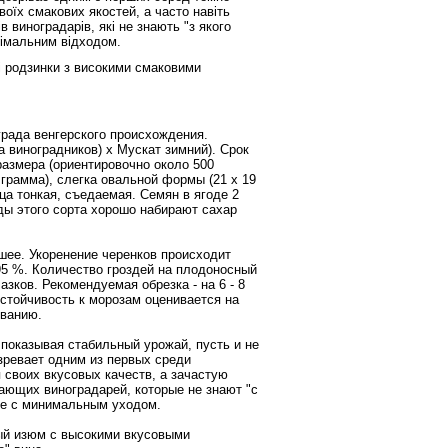
воїх смакових якостей, а часто навіть
 виноградарів, які не знають "з якого
інімальним відходом.
і родзинки з високими смаковими
ограда венгерского происхождения.
 виноградников) х Мускат зимний). Срок
 размера (ориентировочно около 500
 грамма), слегка овальной формы (21 х 19
ца тонкая, съедаемая. Семян в ягоде 2
ды этого сорта хорошо набирают сахар
шее. Укоренение черенков происходит
95 %. Количество гроздей на плодоносный
глазков. Рекомендуемая обрезка - на 6 - 8
устойчивость к морозам оценивается на
ованию.
, показывая стабильный урожай, пусть и не
озревает одним из первых среди
я своих вкусовых качеств, а зачастую
ающих виноградарей, которые не знают "с
аже с минимальным уходом.
ный изюм с высокими вкусовыми