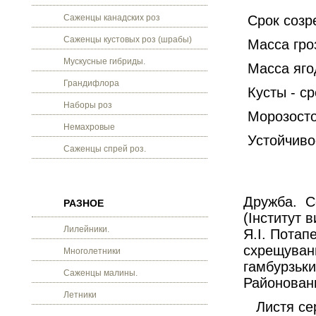
Саженцы канадских роз
Срок созре
Саженцы кустовых роз (шрабы)
Масса гроз
Мускусные гибриды.
Масса ягод
Грандифлора
Кусты - с
Наборы роз
Морозост
Немахровые
Устойчивос
Саженцы спрей роз.
Дружба. Со
РАЗНОЕ
(Інститут 
Лилейники.
Я.І. Потап
схрещуванн
Многолетники
гамбурзьки
Саженцы малины.
Районовани
Летники
Листя сере