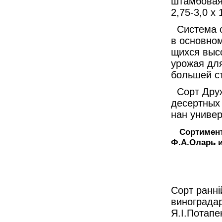
штамбовая 
2,75-3,0 х
Система о
в основном
щихся выс
урожая для
большей ст
Сорт Друж
десертных 
нан униве
Сортимент
Ф.А.Оларь и
Сорт ранній
виноградар
Я.І.Потапе