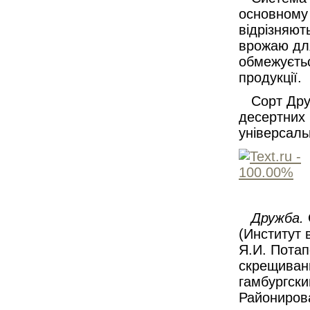
основному 
відрізняют
врожаю дл
обмежуєтьс
продукції.
Сорт Друж
десертних 
універсаль
Дружба.
(Инсти­тут
Я.И. Пота­
скрещиван
гамбургски
Районирова