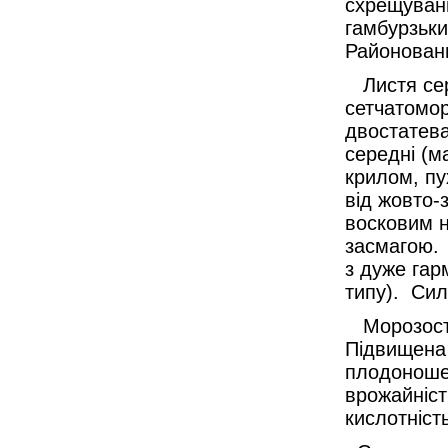
схрещуванн
гамбурзьки
Районовани
Листя сере
сетчатомор
двостатева
середні (м
крилом, пу
від жовто-
восковим н
засмагою. 
з дуже гар
типу). Сил
Морозостій
Підвищена с
плодоношен
врожайніст
кислотність