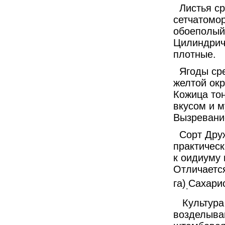
Листья сре
сетчатомо
обоеполый.
Цилиндри­
плотные.
Ягоды сред
жел­той ок
Кожица тон
вкусом и м
Вызревани
Сорт Друж
практичес­
к оидиуму 
Отличается
га)
Сахарис
.
Культура 
возделыва