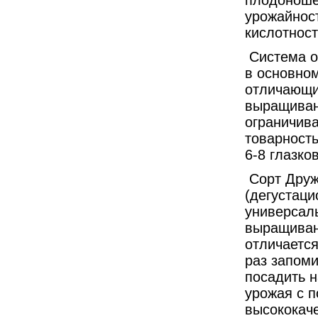
урожайност
кислотност
Система о
в основном
отличающи
выращиван
ограничива
товарность
6-8 глазков
Сорт Друж
(дегустаци
универсаль
выращивани
отличаетс
раз запоми
посадить н
урожая с 
высококач