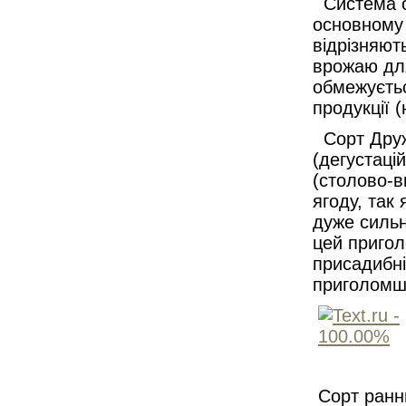
Система об
основному 
відрізняют
врожаю дл
обмежуєтьс
продукції 
Сорт Друж
(дегустаці
(столово-в
ягоду, так
дуже сильн
цей приго
присадибні
приголомшл
Сорт ранн