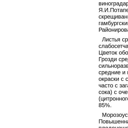
винограда
Я.И.Потапе
скрещиван
гамбургски
Районирова
Листья ср
слабосетч
Цветок обо
Грозди сре
сильнораз
средние и 
окраски с 
часто с за
сока) с о
(цитронног
85%.
Морозоуст
Повышенна
плодоноше