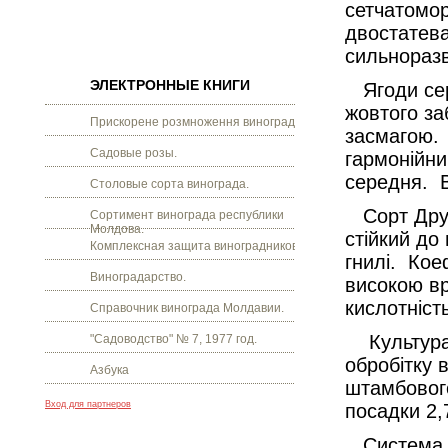
сетчатомор
двостатева
сильноразв
ЭЛЕКТРОННЫЕ КНИГИ
Ягоди сере
жовтого за
Прискорене розмноження винограду.
засмагою. 
Садовые розы.
гармонійни
середня. В
Столовые сорта винограда.
Сорт Друж
Сортимент винограда республики
Молдова.
стійкий до 
Комплексная защита виноградников.
гнилі. Кое
Виноградарство.
високою вр
кислотність
Справочник винограда Молдавии.
Культура 
"Садоводство" № 7, 1977 год.
обробітку 
Азбука
штамбового
Вход для партнеров
посадки 2,
Система об