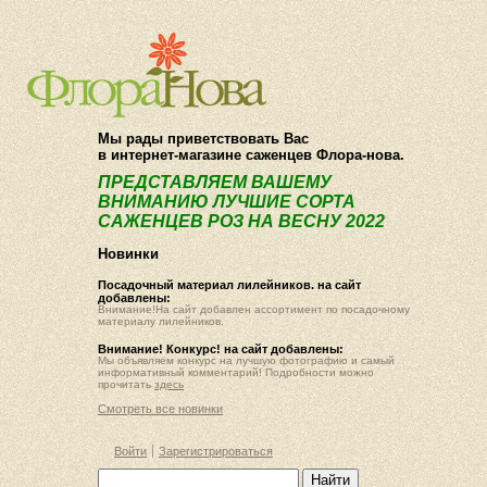
О компании
Как купить
Мы рады приветствовать Вас
в интернет-магазине саженцев Флора-нова.
ПРЕДСТАВЛЯЕМ ВАШЕМУ
ВНИМАНИЮ ЛУЧШИЕ СОРТА
САЖЕНЦЕВ РОЗ НА ВЕСНУ 2022
Новинки
Посадочный материал лилейников. на сайт
добавлены:
Внимание!На сайт добавлен ассортимент по посадочному
материалу лилейников.
Внимание! Конкурс! на сайт добавлены:
Мы объявляем конкурс на лучшую фотографию и самый
информативный комментарий! Подробности можно
прочитать
здесь
Смотреть все новинки
Войти
Зарегистрироваться