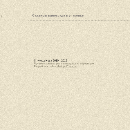
Саженцы винограда в упаковке.
)
© Флора-Нова 2010 - 2015
Лучшие саженцы роз и винограда из первых рук
Разработка сайта
MariupolCity.com