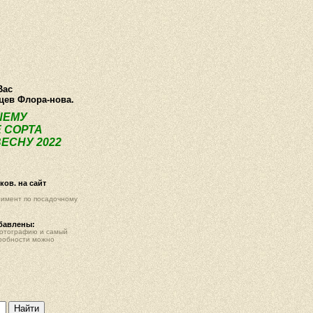
О компании
Как купить
Фотогалерея
Статьи
Опт
Контак
Вас
нцев Флора-нова.
ШЕМУ
 СОРТА
ЕСНУ 2022
ов. на сайт
тимент по посадочному
обавлены:
фотографию и самый
робности можно