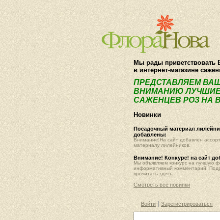
Мы рады приветствовать 
в интернет-магазине саже
ПРЕДСТАВЛЯЕМ ВА
ВНИМАНИЮ ЛУЧШИЕ
САЖЕНЦЕВ РОЗ НА В
Новинки
Посадочный материал лилейник
добавлены:
Внимание!На сайт добавлен ассор
материалу лилейников.
Внимание! Конкурс! на сайт д
Мы объявляем конкурс на лучшую 
информативный комментарий! Под
прочитать
здесь
Смотреть все новинки
Войти
Зарегистрироваться