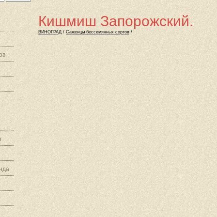
Кишмиш Запорожский.
ВИНОГРАД
/
Саженцы бессемянных сортов
/
ов
з
нда