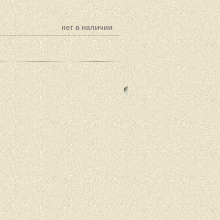
нет в наличии
Наши теле
(096) 
(099) 