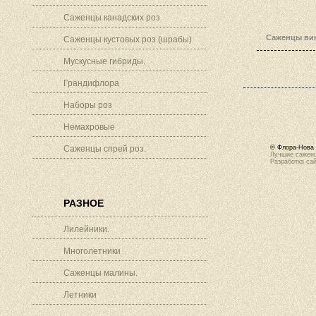
Саженцы канадских роз
Саженцы вин
Саженцы кустовых роз (шрабы)
Мускусные гибриды.
Грандифлора
Наборы роз
Немахровые
Саженцы спрей роз.
© Флора-Нова 
Лучшие саженц
Разработка са
РАЗНОЕ
Лилейники.
Многолетники
Саженцы малины.
Летники