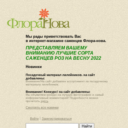
О компании
Как купить
Мы рады приветствовать Вас
в интернет-магазине саженцев Флора-нова.
ПРЕДСТАВЛЯЕМ ВАШЕМУ
ВНИМАНИЮ ЛУЧШИЕ СОРТА
САЖЕНЦЕВ РОЗ НА ВЕСНУ 2022
Новинки
Посадочный материал лилейников. на сайт
добавлены:
Внимание!На сайт добавлен ассортимент по посадочному
материалу лилейников.
Внимание! Конкурс! на сайт добавлены:
Мы объявляем конкурс на лучшую фотографию и самый
информативный комментарий! Подробности можно
прочитать
здесь
Смотреть все новинки
Войти
Зарегистрироваться