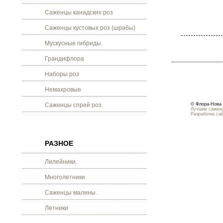
Саженцы канадских роз
Саженцы кустовых роз (шрабы)
Мускусные гибриды.
Грандифлора
Наборы роз
Немахровые
Саженцы спрей роз.
© Флора-Нова 
Лучшие саженц
Разработка са
РАЗНОЕ
Лилейники.
Многолетники
Саженцы малины.
Летники