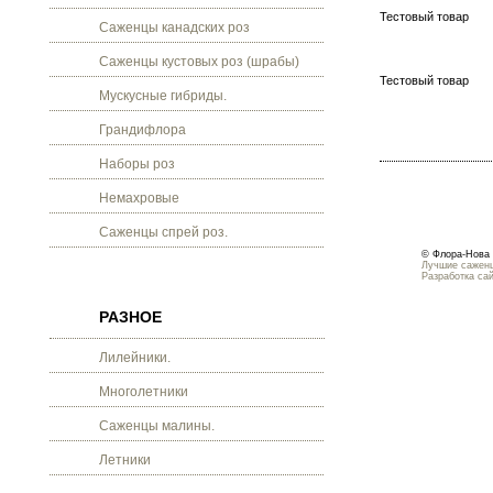
Тестовый товар
Саженцы канадских роз
Саженцы кустовых роз (шрабы)
Тестовый товар
Мускусные гибриды.
Грандифлора
Наборы роз
Немахровые
Саженцы спрей роз.
© Флора-Нова 
Лучшие саженц
Разработка са
РАЗНОЕ
Лилейники.
Многолетники
Саженцы малины.
Летники