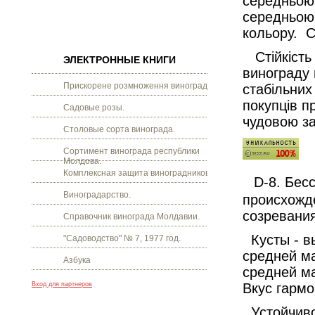
середньою 
середньою 
кольору. С
Стійкість
ЭЛЕКТРОННЫЕ КНИГИ
винограду
Прискорене розмноження винограду.
стабільних
покупців п
Садовые розы.
чудовою за
Столовые сорта винограда.
Сортимент винограда республики
Молдова.
Комплексная защита виноградников.
D
-8. Бес
Виноградарство.
происхожд
созревания
Справочник винограда Молдавии.
Кусты - 
"Садоводство" № 7, 1977 год.
средней м
Азбука
средней ма
Вход для партнеров
Вкус гармо
Устойчив