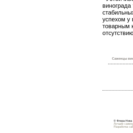
винограда
стабильны
успехом у 
товарным к
отсутствию
Саженцы вин
© Флора-Нова 
Лучшие саженц
Разработка са