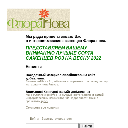
О компании
Как купить
Мы рады приветствовать Вас
в интернет-магазине саженцев Флора-нова.
ПРЕДСТАВЛЯЕМ ВАШЕМУ
ВНИМАНИЮ ЛУЧШИЕ СОРТА
САЖЕНЦЕВ РОЗ НА ВЕСНУ 2022
Новинки
Посадочный материал лилейников. на сайт
добавлены:
Внимание!На сайт добавлен ассортимент по посадочному
материалу лилейников.
Внимание! Конкурс! на сайт добавлены:
Мы объявляем конкурс на лучшую фотографию и самый
информативный комментарий! Подробности можно
прочитать
здесь
Смотреть все новинки
Войти
Зарегистрироваться