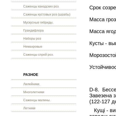
Саженцы канадских роз
Срок созре
Саженцы кустовых роз (шрабы)
Масса гроз
Мускусные гибриды.
Масса ягод
Грандифлора
Наборы роз
Кусты - вы
Немахровые
Морозостой
Саженцы спрей роз.
Устойчивос
РАЗНОЕ
Лилейники.
D-8. Бесс
Многолетники
Завезена з
Саженцы малины.
(122-127 дн
Летники
Кущі - вищ