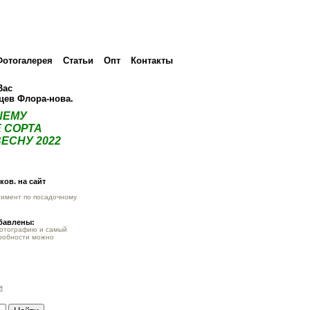
Фотогалерея
Статьи
Опт
Контакты
Вас
нцев Флора-нова.
ШЕМУ
 СОРТА
ЕСНУ 2022
ов. на сайт
тимент по посадочному
обавлены:
фотографию и самый
робности можно
я