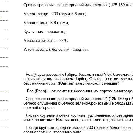
Срок созревания - ранне-средний или средний ( 125-130 дне
Масса грозди - 700 грамм и более;
)
Масса ягоды - 5-8 грамм;
Кусты - сильнорослые;
Морозостойкость - -22°С;
Устойчивость к болезням - средняя.
Реа (Чауш розовый х Гибрид бессемянный V-6). Селекция 
встречаться под названием Jupiter, Юпитер, но стоит учит
бессемянный сорт (Юпитер) американской селекции)
Реа (Rhea) –
относится к бессемянным сортам винограда
Срок созревания ранне-средний или средний
(125-130 дне
белесо опушенная с белесо зелёно-бронзовыми молодыми 
верхней стороне.
Листья крупные и очень крупные, удлиненные, яйцевидные
или 7 лопастные. Нижняя поверхность листа щетинистая и 
Грозди крупные, средней массой
700 грамм
и более, конич
среднеплотные, товарного вида.