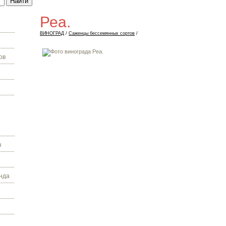
Реа.
ВИНОГРАД
/
Саженцы бессемянных сортов
/
ов
з
нда