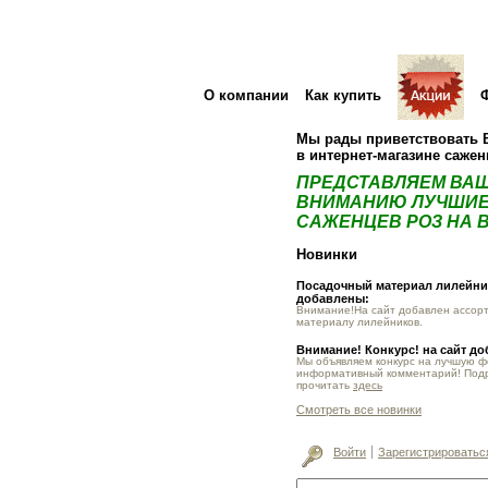
О компании
Как купить
Мы рады приветствовать 
в интернет-магазине саже
ПРЕДСТАВЛЯЕМ ВА
ВНИМАНИЮ ЛУЧШИЕ
САЖЕНЦЕВ РОЗ НА В
Новинки
Посадочный материал лилейник
добавлены:
Внимание!На сайт добавлен ассор
материалу лилейников.
Внимание! Конкурс! на сайт д
Мы объявляем конкурс на лучшую 
информативный комментарий! Под
прочитать
здесь
Смотреть все новинки
Войти
Зарегистрироватьс