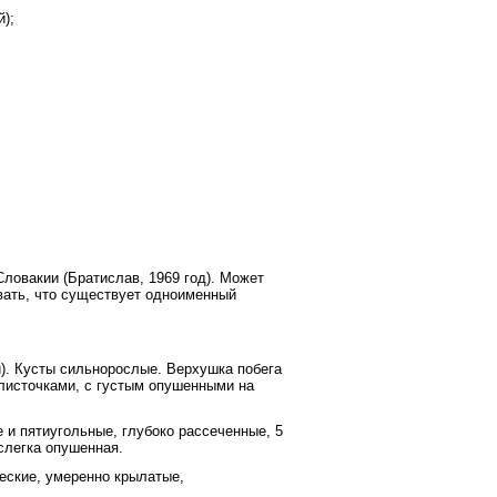
й);
Словакии (Братислав, 1969 год). Может
ывать, что существует одноименный
.
й). Кусты сильнорослые. Верхушка побега
листочками, с густым опушенными на
 и пятиугольные, глубоко рассеченные, 5
слегка опушенная.
еские, умеренно крылатые,