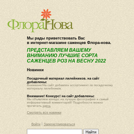
О компании
Как купить
Мы рады приветствовать Вас
в интернет-магазине саженцев Флора-нова.
ПРЕДСТАВЛЯЕМ ВАШЕМУ
ВНИМАНИЮ ЛУЧШИЕ СОРТА
САЖЕНЦЕВ РОЗ НА ВЕСНУ 2022
Новинки
Посадочный материал лилейников. на сайт
добавлены:
Внимание!На сайт добавлен ассортимент по посадочному
материалу лилейников.
Внимание! Конкурс! на сайт добавлены:
Мы объявляем конкурс на лучшую фотографию и самый
информативный комментарий! Подробности можно
прочитать
здесь
Смотреть все новинки
Войти
Зарегистрироваться