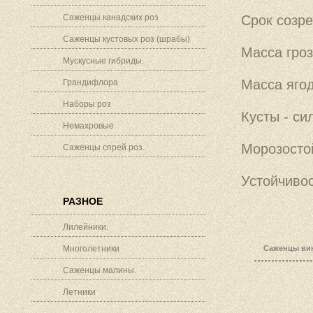
Саженцы канадских роз
Срок созре
Саженцы кустовых роз (шрабы)
Масса гроз
Мускусные гибриды.
Масса ягод
Грандифлора
Наборы роз
Кусты - си
Немахровые
Морозостой
Саженцы спрей роз.
Устойчивос
РАЗНОЕ
Лилейники.
Многолетники
Саженцы вин
Саженцы малины.
Летники