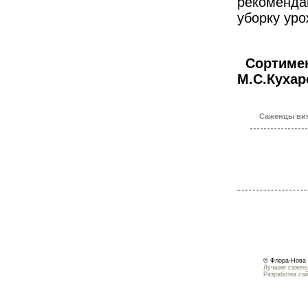
рекомендац
уборку уро
Сортимен
М.С.Кухар
Саженцы вин
© Флора-Нова 
Лучшие саженц
Разработка са