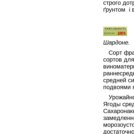
строго дот
ґрунтом і 
Шардоне.
Сорт фран
сортов дл
виноматер
раннесредн
средней с
подвоями я
Урожайнос
Ягоды сред
Сахаронак
замедленн
морозоуст
достаточн