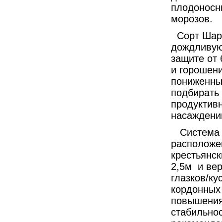
плодоносн
морозов.
Сорт Шард
дождливую
защите от
и горошени
пониженны
подбирать 
продуктив
насаждени
Система 
расположен
крестьянс
2,5м и вер
глазков/ку
кордонных 
повышения
стабильно