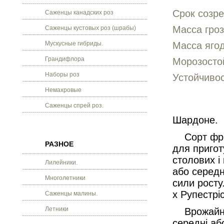
Срок созре
Саженцы канадских роз
Масса гроз
Саженцы кустовых роз (шрабы)
Мускусные гибриды.
Масса ягод
Грандифлора
Морозостой
Наборы роз
Устойчивос
Немахровые
Саженцы спрей роз.
Шардоне.
Сорт фран
РАЗНОЕ
для пригот
столових і
Лилейники.
або середн
Многолетники
сили росту
х Рупестріс
Саженцы малины.
Летники
Врожайніст
середні аб