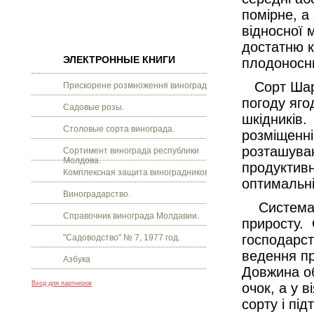
помірне, а
відносної 
достатню к
ЭЛЕКТРОННЫЕ КНИГИ
плодоносни
Сорт Шард
Прискорене розмноження винограду.
погоду яго
Садовые розы.
шкідників.
Столовые сорта винограда.
розміщенні
розташуван
Сортимент винограда республики
Молдова.
продуктивн
Комплексная защита виноградников.
оптимальні
Виноградарство.
Система в
Справочник винограда Молдавии.
приросту. 
господарст
"Садоводство" № 7, 1977 год.
ведення пр
Азбука
Довжина об
Вход для партнеров
очок, а у 
сорту і пі