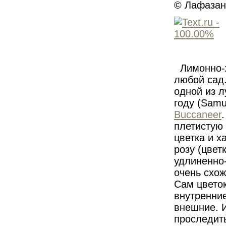
© Лафазан 
Лимонно-
любой сад.
одной из л
году (Samu
Buccaneer
плетистую 
цветка и х
розу (цвет
удлиненно-
очень схож
Сам цветок
внутренние
внешние. 
проследить