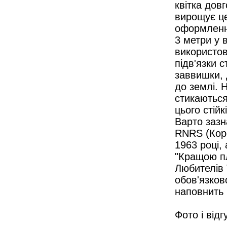
квітка дов
вирощує це
оформлення
3 метри у 
використов
підв'язки 
заввишки, 
до землі. 
стикаються 
цього стій
Варто зазн
RNRS (Коро
1963 році,
"Кращою пл
Любителів 
обов'язков
наповнить 
Фото і відг