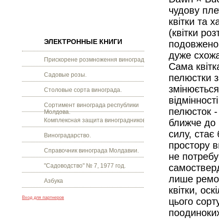
чудову пле
квітки та 
(квітки ро
ЭЛЕКТРОННЫЕ КНИГИ
подовжено-
дуже схожа
Прискорене розмноження винограду.
Сама квітка
Садовые розы.
пелюстки з
змінюється
Столовые сорта винограда.
відмінності
Сортимент винограда республики
пелюсток - 
Молдова.
Комплексная защита виноградников.
ближче до 
силу, стає
Виноградарство.
простору в
Справочник винограда Молдавии.
не потребу
"Садоводство" № 7, 1977 год.
самостверд
лише ремон
Азбука
квітки, оск
Вход для партнеров
цього сорт
поодиноких,