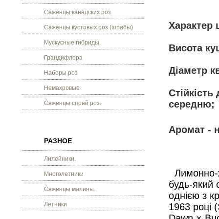
Саженцы канадских роз
Характер 
Саженцы кустовых роз (шрабы)
Мускусные гибриды.
Висота кущ
Грандифлора
Діаметр кв
Наборы роз
Немахровые
Стійкість 
середню;
Саженцы спрей роз.
Аромат - 
РАЗНОЕ
Лилейники.
Лимонно-жо
Многолетники
будь-який 
Саженцы малины.
однією з к
Летники
1963 році 
Dawn × Buc