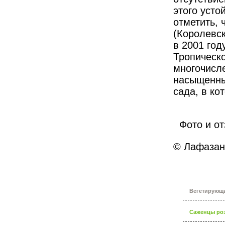
этого усто
отметить, 
(Королевск
в 2001 год
Тропическ
многочисл
насыщенны
сада, в ко
Фото и от
© Лафазан 
Вегетирующ
Саженцы роз