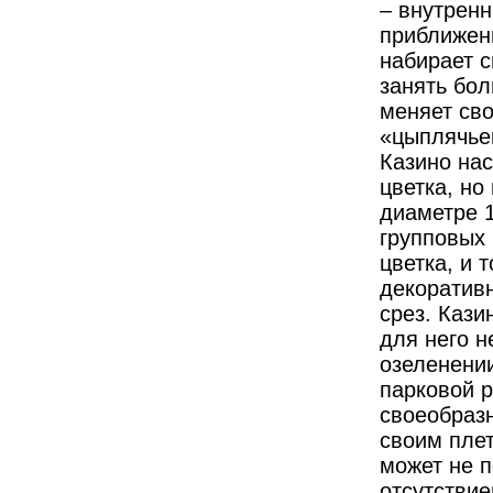
– внутренн
приближен
набирает с
занять бол
меняет сво
«цыплячьем
Казино нас
цветка, но
диаметре 1
групповых 
цветка, и т
декоративн
срез. Кази
для него н
озеленени
парковой р
своеобразн
своим плет
может не п
отсутствие