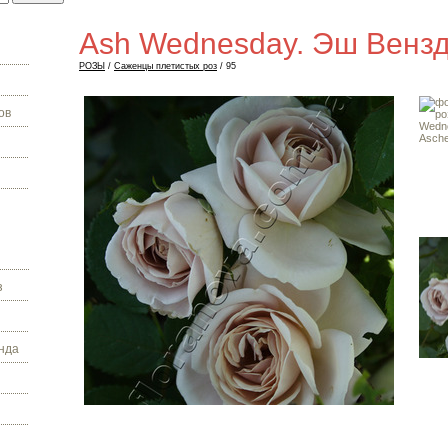
Ash Wednesday. Эш Венз
РОЗЫ
/
Саженцы плетистых роз
/ 95
ов
з
нда