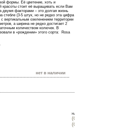
вой формы. Её цветение, хоть и
ой красоты стоит её выращивать если Вам
а двумя факторами – это долгая жизнь
а стебле (3-5 штук, но не редко эта цифра
ся с вертикальным озеленением территории
 метров, а ширина не редко достигает 2
таточным количеством колючек. В
вовали в «рождении» этого сорта:
Rosa
.
нет в наличии
Наши телефоны:
(096) 302-74-07
(099) 631-22-86