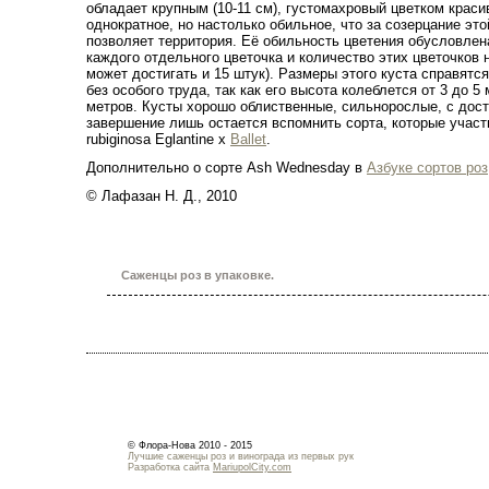
обладает крупным (10-11 см), густомахровый цветком краси
однократное, но настолько обильное, что за созерцание эт
позволяет территория. Её обильность цветения обусловлен
каждого отдельного цветочка и количество этих цветочков н
может достигать и 15 штук). Размеры этого куста справят
без особого труда, так как его высота колеблется от 3 до 5
метров. Кусты хорошо облиственные, сильнорослые, с дос
завершение лишь остается вспомнить сорта, которые участ
rubiginosa Eglantine х
Ballet
.
Дополнительно о сорте Ash Wednesday в
Азбуке сортов роз
© Лафазан Н. Д., 2010
Саженцы роз в упаковке.
© Флора-Нова 2010 - 2015
Лучшие саженцы роз и винограда из первых рук
Разработка сайта
MariupolCity.com