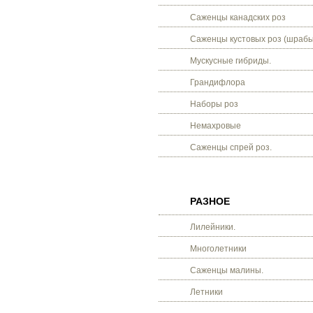
Саженцы канадских роз
Саженцы кустовых роз (шрабы
Мускусные гибриды.
Грандифлора
Наборы роз
Немахровые
Саженцы спрей роз.
РАЗНОЕ
Лилейники.
Многолетники
Саженцы малины.
Летники