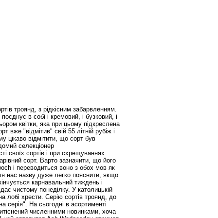
тів троянд, з рідкісним забарвленням.
поєднує в собі і кремовий, і бузковий, і
ьором квітки, яка при цьому підкреслена
 вже "відмітив" свій 55 літній рубіж і
му цікаво відмітити, що сорт був
ідомий селекціонер
і своїх сортів і при схрещуваннях
чарівний сорт. Варто зазначити, що його
och і переводиться воно з обох мов як
ля нас назву дуже легко пояснити, якщо
акінчується карнавальний тиждень і
відає чистому понеділку. У католицькій
 лобі хрести. Серію сортів троянд, до
 серія". На сьогодні в асортименті
витіснений численними новинками, хоча