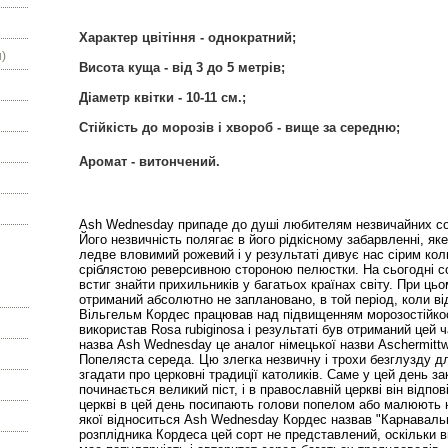
Характер цвітіння - однократний;
)
Висота куща - від 3 до 5 метрів;
Діаметр квітки - 10-11 см.;
Стійкість до морозів і хвороб - вище за середню;
Аромат - витончений.
Ash Wednesday припаде до душі любителям незвичайних сор
Його незвичність полягає в його рідкісному забарвленні, яке 
ледве вловимий рожевий і у результаті дивує нас сірим кол
сріблястою реверсивною стороною пелюстки. На сьогодні сорт
встиг знайти прихильників у багатьох країнах світу. При цьо
отриманий абсолютно не заплановано, в той період, коли в
Вільгельм Кордес працював над підвищенням морозостійкост
використав Rosa rubiginosa і результаті був отриманий цей 
назва Ash Wednesday це аналог німецької назви Aschermittw
Попеляста середа. Цю злегка незвичну і трохи безглузду д
згадати про церковні традиції католиків. Саме у цей день з
починається великий піст, і в православній церкві він відпо
церкві в цей день посипають голови попелом або малюють на
якої відноситься Ash Wednesday Кордес назвав "Карнавальна
розплідника Кордеса цей сорт не представлений, оскільки 