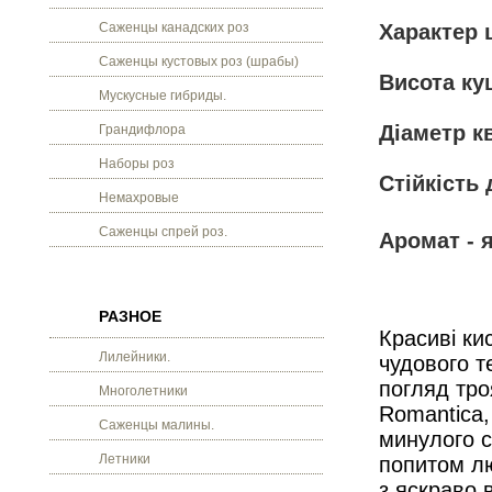
Саженцы канадских роз
Характер 
Саженцы кустовых роз (шрабы)
Висота ку
Мускусные гибриды.
Діаметр кв
Грандифлора
Наборы роз
Стійкість 
Немахровые
Саженцы спрей роз.
Аромат - 
РАЗНОЕ
Красиві ки
Лилейники.
чудового т
погляд тро
Многолетники
Romantica,
Саженцы малины.
минулого с
Летники
попитом лю
з яскраво