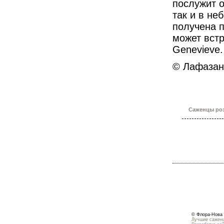
послужит о
так и в не
получена 
может встр
Genevieve
© Лафазан
Саженцы роз
© Флора-Нова 
Лучшие саженц