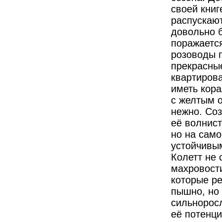
своей книг
распускают
довольно б
поражается
розоводы п
прекрасны
квартирова
иметь кора
с желтым о
нежно. Соз
её волнист
но на сам
устойчивы
Колетт не 
махровости
которые ре
пышно, но
сильноросл
её потенци