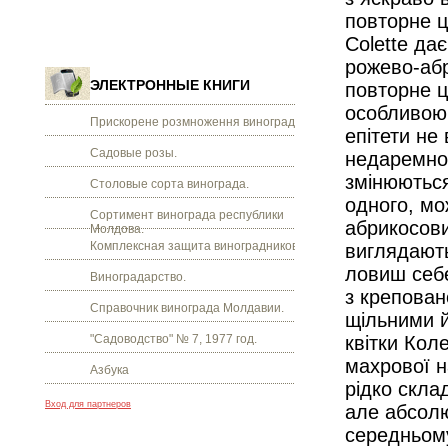
повторне ц
Colette дає
рожево-абр
ЭЛЕКТРОННЫЕ КНИГИ
повторне ц
особливою 
Прискорене розмноження винограду.
епітети не
Садовые розы.
недаремно,
змінюються
Столовые сорта винограда.
одного, мо
Сортимент винограда республики
абрикосови
Молдова.
Комплексная защита виноградников.
виглядають
ловиш себе
Виноградарство.
з крепован
Справочник винограда Молдавии.
щільними й
"Садоводство" № 7, 1977 год.
квітки Кол
махрової н
Азбука
рідко скла
Вход для партнеров
але абсолю
середньому