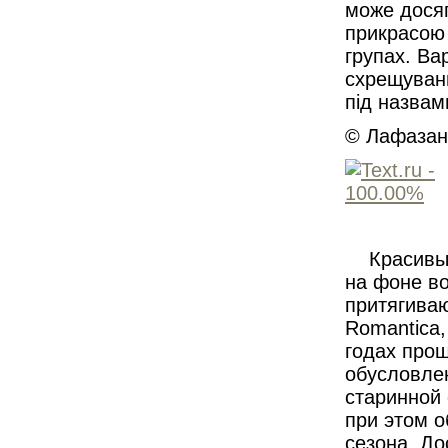
може досяг
прикрасою 
групах. Ва
схрещуванні
під назвам
© Лафазан 
Красивы
на фоне в
притягиваю
Romantica
годах прош
обусловле
старинной
при этом о
сезона. До