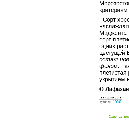
Морозосто
критериям 
Сорт хоро
наслаждат
Маджента 
сорт плети
одних раст
цветущей 
остальное
фоном.
Та
плетистая 
укрытием н
© Лафазан 
Саженцы роз