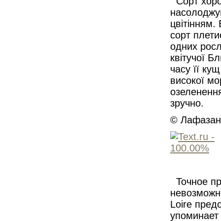
Сорт хоро
насолоджу
цвітінням.
сорт плети
одних росл
квітучої Б
часу її ку
високої мо
озеленення
зручно.
© Лафазан 
Точное пр
невозможно
Loire пред
упоминает 