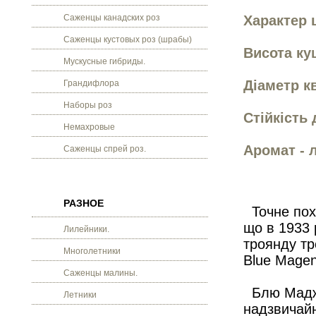
Саженцы канадских роз
Характер 
Саженцы кустовых роз (шрабы)
Висота кущ
Мускусные гибриды.
Діаметр кв
Грандифлора
Наборы роз
Стійкість 
Немахровые
Аромат - 
Саженцы спрей роз.
РАЗНОЕ
Точне похо
що в 1933 
Лилейники.
троянду тр
Многолетники
Blue Magen
Саженцы малины.
Блю Маджен
Летники
надзвичайн