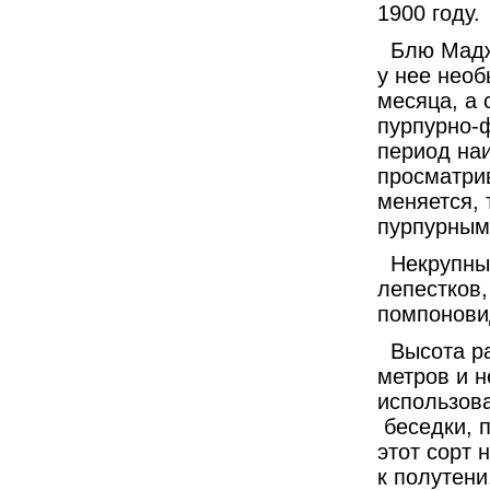
1900 году.
Блю Мадже
у нее нео
месяца, а 
пурпурно-ф
период на
просматрив
меняется, 
пурпурным
Некрупные 
лепестков,
помпонови
Высота рас
метров и н
использова
беседки, п
этот сорт 
к полутени