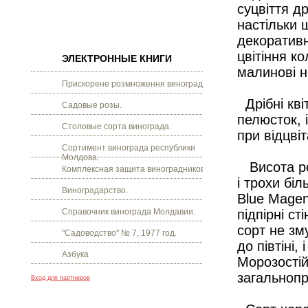
суцвіття д
настільки 
декоративн
цвітіння к
ЭЛЕКТРОННЫЕ КНИГИ
малинові н
Прискорене розмноження винограду.
Дрібні кві
Садовые розы.
пелюсток, 
Столовые сорта винограда.
при відцві
Сортимент винограда республики
Молдова.
Висота рос
Комплексная защита виноградников.
і трохи бі
Виноградарство.
Blue Magen
Справочник винограда Молдавии.
підпірні с
сорт не зм
"Садоводство" № 7, 1977 год.
до півтіні,
Азбука
Морозостій
загальнопр
Вход для партнеров