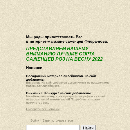
О компании
Как купить
Фотогалерея
Статьи
Опт
Контакт
Мы рады приветствовать Вас
в интернет-магазине саженцев Флора-нова.
ПРЕДСТАВЛЯЕМ ВАШЕМУ
ВНИМАНИЮ ЛУЧШИЕ СОРТА
САЖЕНЦЕВ РОЗ НА ВЕСНУ 2022
Новинки
Посадочный материал лилейников. на сайт
добавлены:
Внимание!На сайт добавлен ассортимент по посадочному
материалу лилейников.
Внимание! Конкурс! на сайт добавлены:
Мы объявляем конкурс на лучшую фотографию и самый
информативный комментарий! Подробности можно
прочитать
здесь
Смотреть все новинки
Войти
Зарегистрироваться