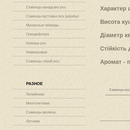
Саженцы канадских роз
Характер ц
Саженцы кустовых роз (шрабы)
Висота ку
Мускусные гибриды.
Діаметр кв
Грандифлора
Наборы роз
Стійкість 
Немахровые
Аромат - 
Саженцы спрей роз.
РАЗНОЕ
Саженцы роз
Лилейники.
Многолетники
Саженцы малины.
Летники