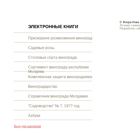
© Флора-Нова 
Лучшие саженц
ЭЛЕКТРОННЫЕ КНИГИ
Разработка са
Прискорене розмноження винограду.
Садовые розы.
Столовые сорта винограда.
Сортимент винограда республики
Молдова.
Комплексная защита виноградников.
Виноградарство.
Справочник винограда Молдавии.
"Садоводство" № 7, 1977 год.
Азбука
Вход для партнеров