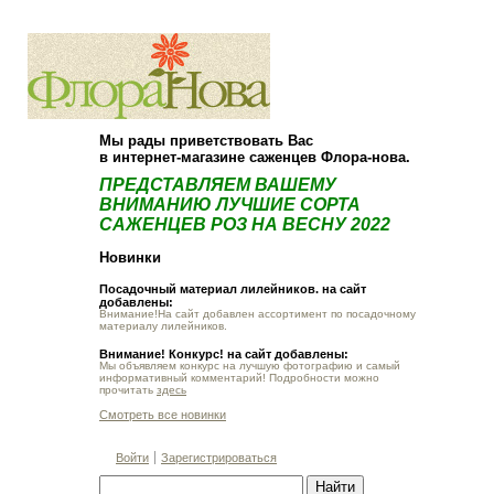
О компании
Как купить
Мы рады приветствовать Вас
в интернет-магазине саженцев Флора-нова.
ПРЕДСТАВЛЯЕМ ВАШЕМУ
ВНИМАНИЮ ЛУЧШИЕ СОРТА
САЖЕНЦЕВ РОЗ НА ВЕСНУ 2022
Новинки
Посадочный материал лилейников. на сайт
добавлены:
Внимание!На сайт добавлен ассортимент по посадочному
материалу лилейников.
Внимание! Конкурс! на сайт добавлены:
Мы объявляем конкурс на лучшую фотографию и самый
информативный комментарий! Подробности можно
прочитать
здесь
Смотреть все новинки
Войти
Зарегистрироваться