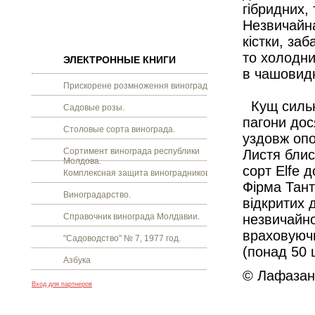
гібридних,
Незвичайна
кістки, за
то холодни
ЭЛЕКТРОННЫЕ КНИГИ
в чашовидн
Прискорене розмноження винограду.
Кущ сильно
Садовые розы.
пагони дос
Столовые сорта винограда.
уздовж опо
Сортимент винограда республики
Листя блис
Молдова.
сорт Elfe 
Комплексная защита виноградников.
Фірма Тант
Виноградарство.
відкритих д
Справочник винограда Молдавии.
незвичайно
враховуючи
"Садоводство" № 7, 1977 год.
(понад 50 
Азбука
© Лафазан 
Вход для партнеров