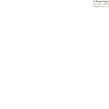
© Флора-Нова 
Лучшие саженц
Разработка са