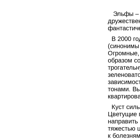
Эльфы – 
дружестве
фантастич
В 2000 г
(синонимы F
Огромные,
образом со
трогательн
зеленовато
зависимост
тонами. В
квартиров
Куст силь
Цветущие п
направить 
тяжестью ц
к болезня