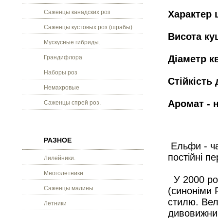
Саженцы канадских роз
Характер 
Саженцы кустовых роз (шрабы)
Висота кущ
Мускусные гибриды.
Діаметр кв
Грандифлора
Наборы роз
Стійкість 
Немахровые
Аромат - 
Саженцы спрей роз.
РАЗНОЕ
Ельфи - ча
постійні п
Лилейники.
Многолетники
У 2000 роц
Саженцы малины.
(синоніми F
стилю. Вел
Летники
дивовижним