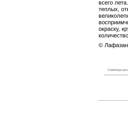
всего лета
теплых, от
великолеп
восприимчи
окраску, к
количество
© Лафазан 
Саженцы роз