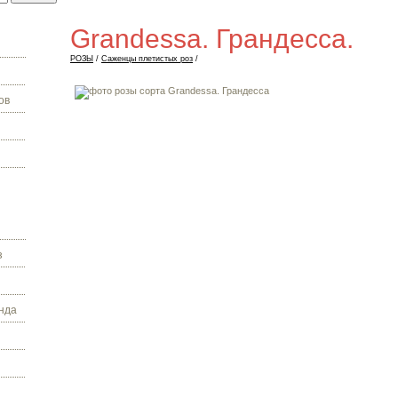
Grandessa. Грандесса.
РОЗЫ
/
Саженцы плетистых роз
/
ов
з
нда