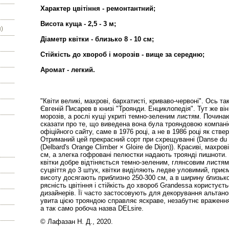
Характер цвітіння - ремонтантний;
Висота куща - 2,5 - 3 м;
)
Діаметр квітки - близько 8 - 10 см;
Стійкість до хвороб і морозів - вище за середню;
Аромат - легкий.
"Квіти великі, махрові, бархатисті, криваво-червоні". Ось т
Євгеній Писарев в книзі "Троянди. Енциклопедія". Тут же він
морозів, а рослі кущі укриті темно-зеленим листям. Почина
сказати про те, що виведена вона була трояндовою компаніє
офіційного сайту, саме в 1976 році, а не в 1986 році як ств
Отриманий цей прекрасний сорт при схрещуванні (Danse du F
(Delbard's Orange Climber × Gloire de Dijon)). Красиві, махро
см, а злегка гофровані пелюстки надають троянді пишноти.
квітки добре відтіняється темно-зеленим, глянсовим листям 
суцвіття до 3 штук, квітки виділяють ледве уловимий, приєм
висоту досягають приблизно 250-300 см, а в ширину близько
рясність цвітіння і стійкість до хвороб Grandessa користу
дизайнерів. Її часто застосовують для декорування альтанок,
увита цією трояндою справляє яскраве, незабутнє враження.
а так само робоча назва DELsire.
© Лафазан Н. Д., 2020.