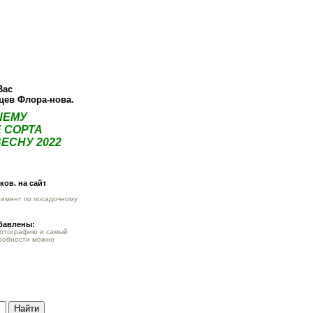
ея
Статьи
Опт
Контакты
Вас
нцев Флора-нова.
ШЕМУ
 СОРТА
ЕСНУ 2022
ов. на сайт
тимент по посадочному
обавлены:
фотографию и самый
робности можно