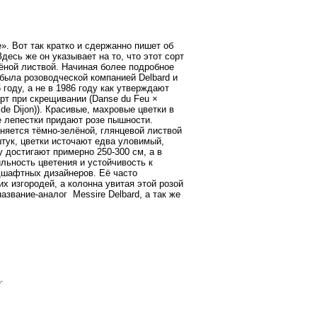
. Вот так кратко и сдержанно пишет об
десь же он указывает на то, что этот сорт
лёной листвой. Начиная более подробное
 была розоводческой компанией Delbard и
году, а не в 1986 году как утверждают
рт при скрещивании (Danse du Feu ×
e de Dijon)). Красивые, махровые цветки в
е лепестки придают розе пышности.
няется тёмно-зелёной, глянцевой листвой
тук, цветки источают едва уловимый,
 достигают примерно 250-300 см, а в
льность цветения и устойчивость к
дшафтных дизайнеров. Её часто
их изгородей, а колонна увитая этой розой
название-аналог
Messire Delbard, а так же
.