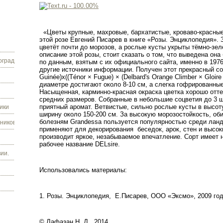
«Цветы крупные, махровые, бархатистые, кроваво-красные»
этой розе Евгений Писарев в книге «Розы. Энциклопедия». З
цветёт почти до морозов, а рослые кусты укрыты тёмно-зе
описание этой розы, стоит сказать о том, что выведена она
граду.
по данным, взятым с их официального сайта, именно в 1976 
другие источники информации. Получен этот прекрасный со
Guinée)х((Ténor × Fugue) × (Delbard's Orange Climber × Gloir
диаметре достигают около 8-10 см, а слегка гофрированны
Насыщенная, карминно-красная окраска цветка хорошо отте
средних размеров. Собранные в небольшие соцветия до 3 ш
приятный аромат. Ветвистые, сильно рослые кусты в высоту
ики
ширину около 150-200 см. За высокую морозостойкость, оби
болезням Grandessa пользуется популярностью среди лан
ников.
применяют для декорирования
беседок, арок, стен и высок
производит яркое, незабываемое впечатление. Сорт имеет 
рабочее название DELsire.
ии.
Использовались материалы:
1. Розы. Энциклопедия,
Е.Писарев, OOO «Эксмо», 2009 год
© Лафазан Н. Д., 2014.