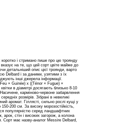
ак коротко і стримано пише про цю троянду
 вказує на те, що цей сорт цвіте майже до
ючи детальніший опис цієї троянди, варто
ю Delbard і за даними, узятими з їх
ерджують інші джерела інформації.
eu × Guinée) х ((Ténor × Fugue) ×
ві квітки в діаметрі досягають близько 8-10
 Насичене, карміново-червоне забарвлення
середніх розмірів. Зібрані в невеликі
ний аромат. Гіллясті, сильно рослі кущі у
 150-200 см. За високу морозостійкість,
ється популярністю серед ландшафтних
 арок, стін і високих загорож, а колона
 Сорт має назву-аналог Messire Delbard,