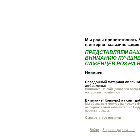
О компании
Как купить
Фотогалер
Мы рады приветствовать 
в интернет-магазине саже
ПРЕДСТАВЛЯЕМ ВА
ВНИМАНИЮ ЛУЧШИЕ
САЖЕНЦЕВ РОЗ НА В
Новинки
Посадочный материал лилейник
добавлены:
Внимание!На сайт добавлен ассор
материалу лилейников.
Внимание! Конкурс! на сайт д
Мы объявляем конкурс на лучшую 
информативный комментарий! Под
прочитать
здесь
Смотреть все новинки
Войти
Зарегистрироваться