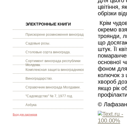
Для цього 
цвітіння, 
обрізки від
Крім чудов
ЭЛЕКТРОННЫЕ КНИГИ
окремо взя
Прискорене розмноження винограду.
троянди, л
що досягают
Садовые розы.
штук. Її к
Столовые сорта винограда.
помаранче
Сортимент винограда республики
основної ч
Молдова.
фоном для 
Комплексная защита виноградников.
колючок з 
Виноградарство.
хвороб доз
якщо рік о
Справочник винограда Молдавии.
профілакти
"Садоводство" № 7, 1977 год.
© Лафазан 
Азбука
Вход для партнеров