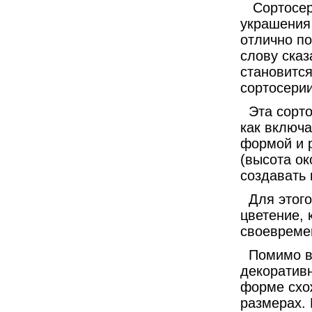
Сортосер
украшен
ия
отлично по
слову ска
становится
сортосерии
Эта сорт
как включа
формой и р
(высота о
создавать 
Для этого
цветение, 
своевреме
Помимо в
декоративн
форме схож
размерах. 