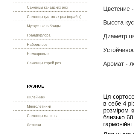
Саженцы канадских роз
Цветение -
Саженцы кустовых роз (шрабы)
Высота кус
Мускусные гибриды.
Диаметр цв
Грандифлора
Наборы роз
Устойчивос
Немахровые
Аромат - л
Саженцы спрей роз.
РАЗНОЕ
Ця сортосе
Лилейники.
в себе 4 р
Многолетники
розміром к
Саженцы малины.
близько 60
гармонійні
Летники