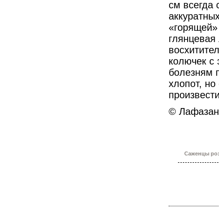
см
всегда с
аккуратны
«горящей»
глянцевая
восхитите
колючек с 
болезням 
хлопот, но
произвест
© Лафазан
Саженцы роз