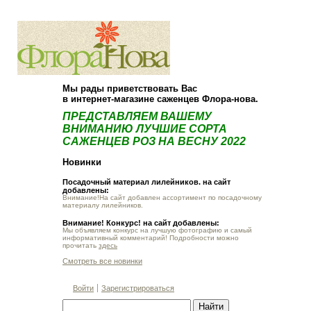
О компании
Как купить
Мы рады приветствовать Вас
в интернет-магазине саженцев Флора-нова.
ПРЕДСТАВЛЯЕМ ВАШЕМУ
ВНИМАНИЮ ЛУЧШИЕ СОРТА
САЖЕНЦЕВ РОЗ НА ВЕСНУ 2022
Новинки
Посадочный материал лилейников. на сайт
добавлены:
Внимание!На сайт добавлен ассортимент по посадочному
материалу лилейников.
Внимание! Конкурс! на сайт добавлены:
Мы объявляем конкурс на лучшую фотографию и самый
информативный комментарий! Подробности можно
прочитать
здесь
Смотреть все новинки
Войти
Зарегистрироваться