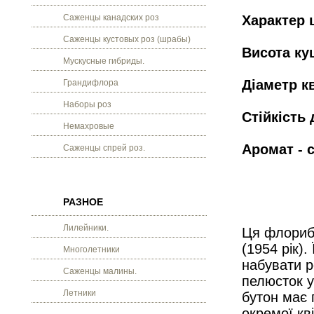
Саженцы канадских роз
Характер 
Саженцы кустовых роз (шрабы)
Висота ку
Мускусные гибриды.
Діаметр кв
Грандифлора
Наборы роз
Стійкість 
Немахровые
Аромат - 
Саженцы спрей роз.
РАЗНОЕ
Лилейники.
Ця флорибу
(1954 рік).
Многолетники
набувати р
Саженцы малины.
пелюсток у
Летники
бутон
має 
окремої кві