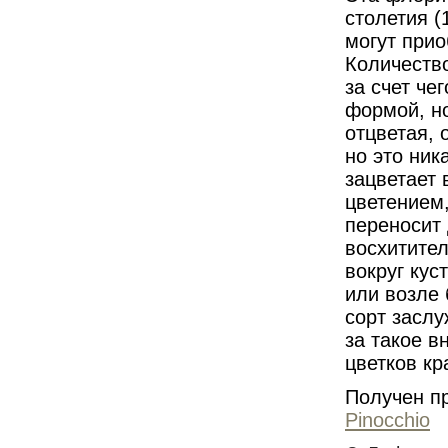
столетия (
могут прио
Количество
за счет че
формой, но
отцветая, 
но это ник
зацветает 
цветением,
переносит 
восхитител
вокруг кус
или возле
сорт заслу
за такое 
цветков к
Получен пр
Pinocchio