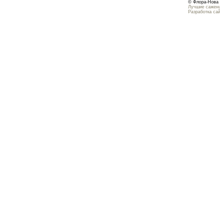
© Флора-Нова 
Лучшие саженц
Разработка са