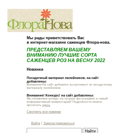
О компании
Как купить
Мы рады приветствовать Вас
в интернет-магазине саженцев Флора-нова.
ПРЕДСТАВЛЯЕМ ВАШЕМУ
ВНИМАНИЮ ЛУЧШИЕ СОРТА
САЖЕНЦЕВ РОЗ НА ВЕСНУ 2022
Новинки
Посадочный материал лилейников. на сайт
добавлены:
Внимание!На сайт добавлен ассортимент по посадочному
материалу лилейников.
Внимание! Конкурс! на сайт добавлены:
Мы объявляем конкурс на лучшую фотографию и самый
информативный комментарий! Подробности можно
прочитать
здесь
Смотреть все новинки
Войти
Зарегистрироваться