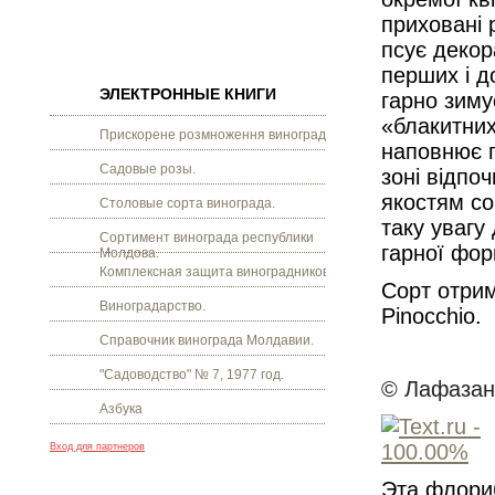
приховані 
псує
декор
перших і д
ЭЛЕКТРОННЫЕ КНИГИ
гарно зимує
«блакитних
Прискорене розмноження винограду.
наповнює 
Садовые розы.
зоні відпо
якостям со
Столовые сорта винограда.
таку
увагу
Сортимент винограда республики
гарної фор
Молдова.
Комплексная защита виноградников.
Сорт отрим
Виноградарство.
Pinocchio.
Справочник винограда Молдавии.
"Садоводство" № 7, 1977 год.
© Лафазан 
Азбука
Вход для партнеров
Эта флори